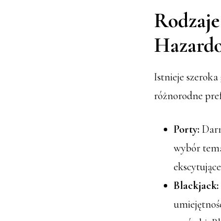
Rodzaj
Hazard
Istnieje szerok
różnorodne pref
Porty:
Darm
wybór temat
ekscytując
Blackjack:
umiejętnoś