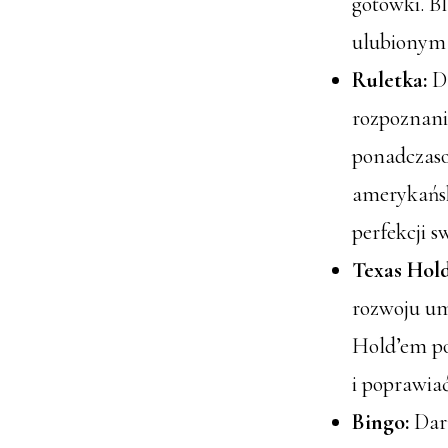
gotówki. B
ulubionym 
Ruletka:
Da
rozpoznani
ponadczaso
amerykańsk
perfekcji s
Texas Hold
rozwoju um
Hold’em po
i poprawia
Bingo:
Darm