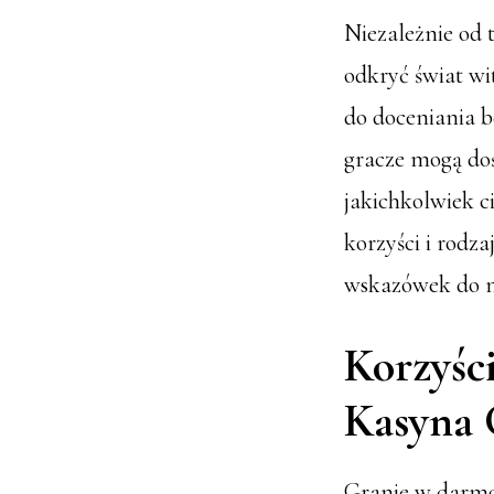
Niezależnie od
odkryć świat wi
do doceniania 
gracze mogą do
jakichkolwiek c
korzyści i rodz
wskazówek do m
Korzyśc
Kasyna 
Granie w darmow