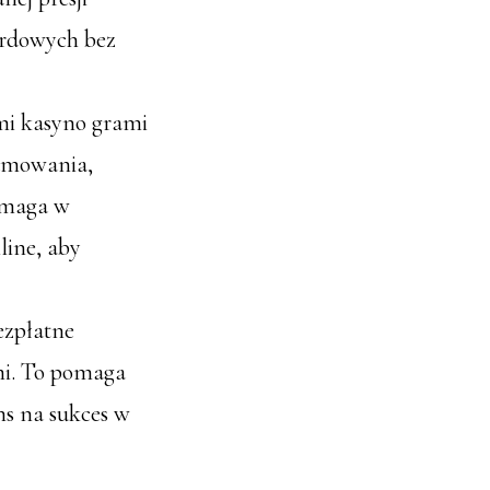
zardowych bez
i kasyno grami
ramowania,
pomaga w
line, aby
ezpłatne
mi. To pomaga
ns na sukces w