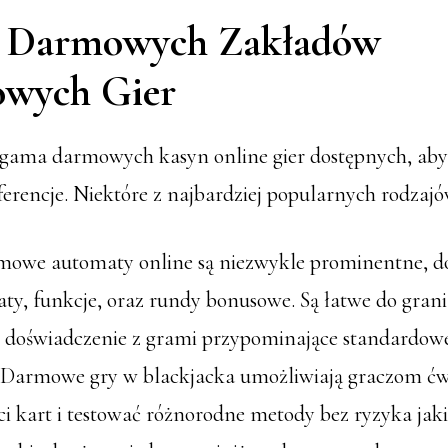
e Darmowych Zakładów
owych Gier
a gama darmowych kasyn online gier dostępnych, aby
erencje. Niektóre z najbardziej popularnych rodzaj
owe automaty online są niezwykle prominentne, do
y, funkcje, oraz rundy bonusowe. Są łatwe do grania
e doświadczenie z grami przypominające standardow
Darmowe gry w blackjacka umożliwiają graczom ćw
ci kart i testować różnorodne metody bez ryzyka jak