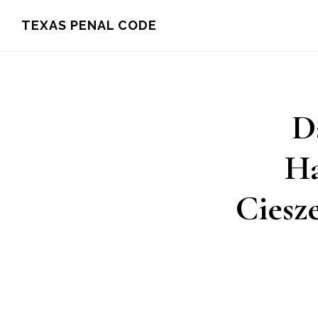
Skip
TEXAS PENAL CODE
to
main
content
D
Ha
Ciesz