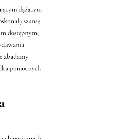
kującym dążącym
oskonałą szansę
wom dostępnym,
wydawania
le zbadamy
kilka pomocnych
a
żnych poziomach