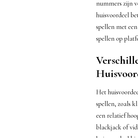
nummers zijn vo
huisvoordeel be
spellen met een 
spellen op plat
Verschill
Huisvoor
Het huisvoordee
spellen, zoals 
een relatief hoo
blackjack of vi