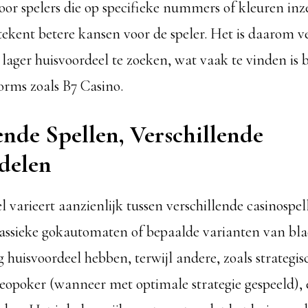
or spelers die op specifieke nummers of kleuren inze
tekent betere kansen voor de speler. Het is daarom 
lager huisvoordeel te zoeken, wat vaak te vinden is b
forms zoals B7 Casino.
ende Spellen, Verschillende
delen
l varieert aanzienlijk tussen verschillende casinosp
klassieke gokautomaten of bepaalde varianten van bl
g huisvoordeel hebben, terwijl andere, zoals strategis
deopoker (wanneer met optimale strategie gespeeld), 