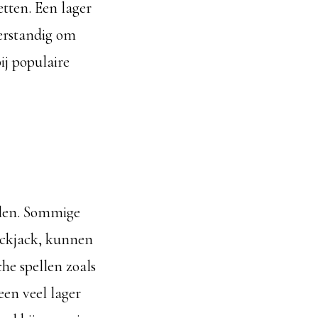
tten. Een lager
verstandig om
ij populaire
ellen. Sommige
ackjack, kunnen
che spellen zoals
een veel lager