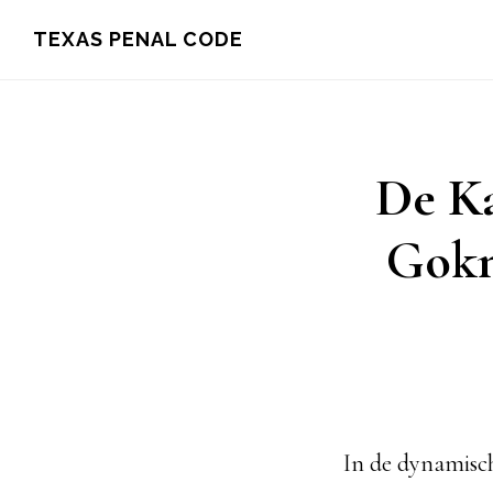
Skip
TEXAS PENAL CODE
to
main
content
De Ka
Gokm
In de dynamisch