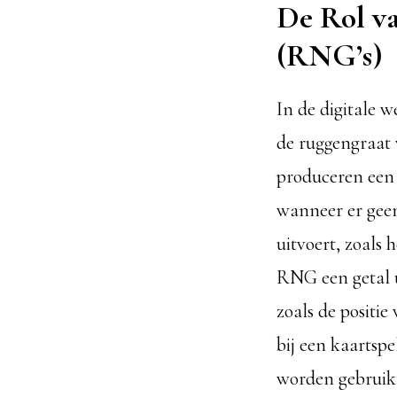
De Rol v
(RNG’s)
In de digitale 
de ruggengraat 
produceren een 
wanneer er geen 
uitvoert, zoals
RNG een getal ui
zoals de positi
bij een kaartsp
worden gebruikt