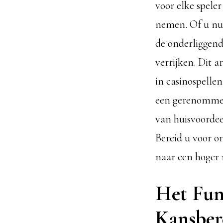
voor elke speler
nemen. Of u nu 
de onderliggend
verrijken. Dit 
in casinospelle
een gerenommeer
van huisvoordee
Bereid u voor o
naar een hoger n
Het Fun
Kansber