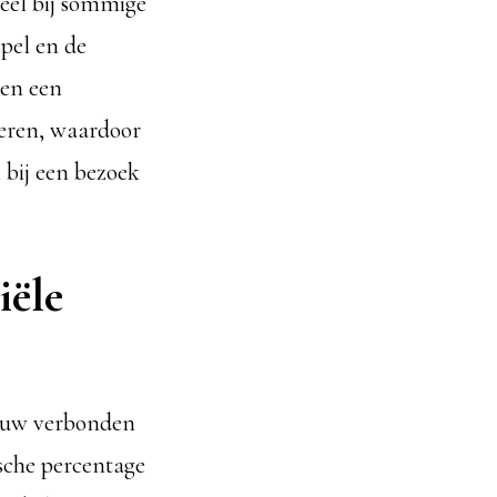
deel bij sommige
spel en de
 en een
seren, waardoor
 bij een bezoek
iële
nauw verbonden
ische percentage