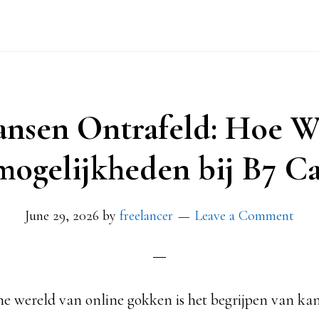
nsen Ontrafeld: Hoe 
ogelijkheden bij B7 Ca
June 29, 2026
by
freelancer
Leave a Comment
e wereld van online gokken is het begrijpen van kan