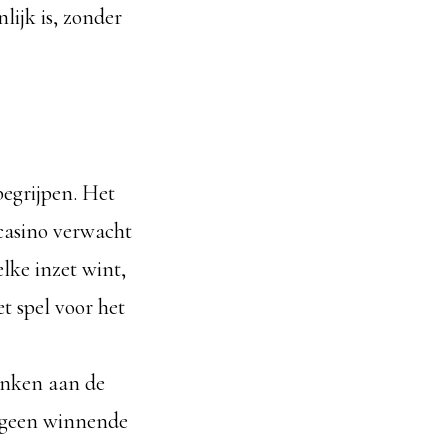
lijk is, zonder
begrijpen. Het
casino verwacht
elke inzet wint,
t spel voor het
danken aan de
e geen winnende