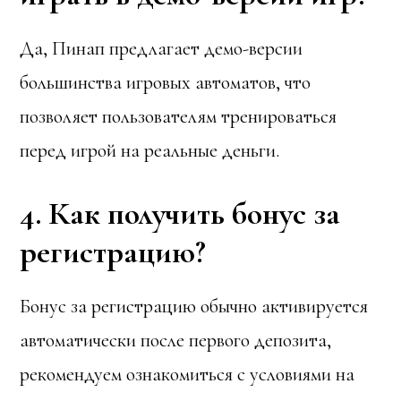
Да, Пинап предлагает демо-версии
большинства игровых автоматов, что
позволяет пользователям тренироваться
перед игрой на реальные деньги.
4. Как получить бонус за
регистрацию?
Бонус за регистрацию обычно активируется
автоматически после первого депозита,
рекомендуем ознакомиться с условиями на