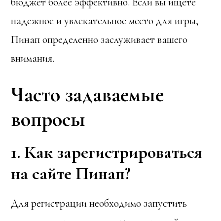
бюджет более эффективно. Если вы ищете
надежное и увлекательное место для игры,
Пинап определенно заслуживает вашего
внимания.
Часто задаваемые
вопросы
1. Как зарегистрироваться
на сайте Пинап?
Для регистрации необходимо запустить