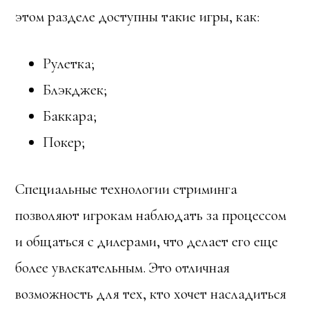
этом разделе доступны такие игры, как:
Рулетка;
Блэкджек;
Баккара;
Покер;
Специальные технологии стриминга
позволяют игрокам наблюдать за процессом
и общаться с дилерами, что делает его еще
более увлекательным. Это отличная
возможность для тех, кто хочет насладиться