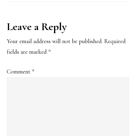
Reader
Leave a Reply
Interactions
Your email address will not be published.
Required
fields are marked
*
Comment
*