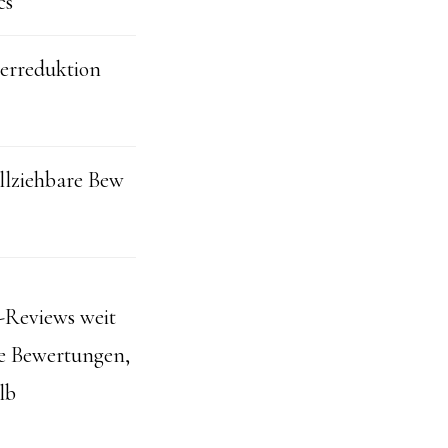
cs
erreduktion
llziehbare Bew
o-Reviews weit
se Bewertungen,
lb