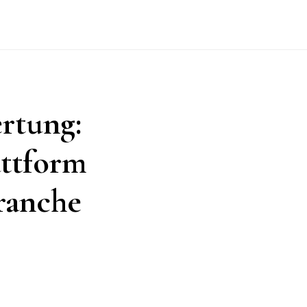
rtung:
attform
ranche