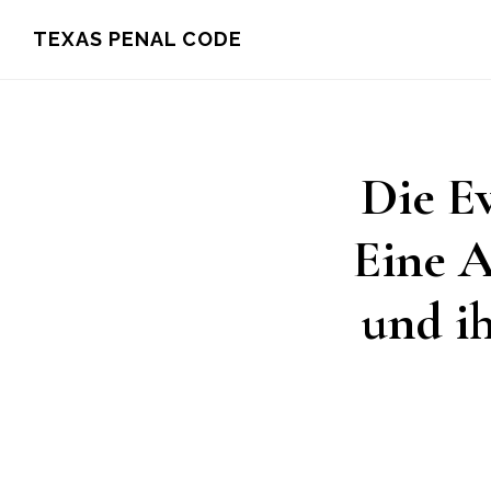
Skip
TEXAS PENAL CODE
to
main
content
Die E
Eine A
und i