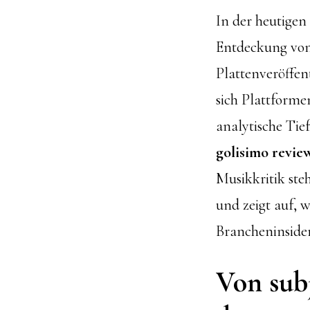
In der heutigen
Entdeckung von
Plattenveröffen
sich Plattform
analytische Tie
golisimo revie
Musikkritik ste
und zeigt auf, 
Brancheninsider
Von subj