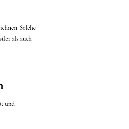
eichnen. Solche
stler als auch
m
ät und