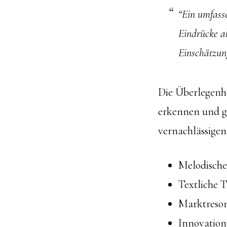
“Ein umfass
Eindrücke al
Einschätzun
Die Überlegenhei
erkennen und gl
vernachlässigen
Melodische
Textliche T
Marktreso
Innovation