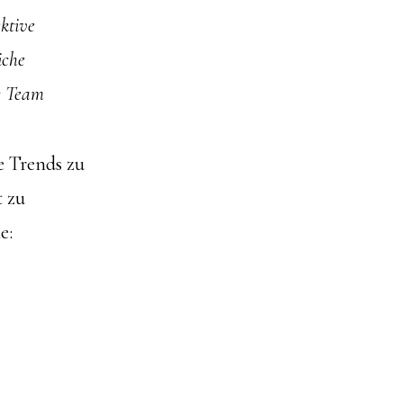
ktive
iche
c Team
ve Trends zu
t zu
e: