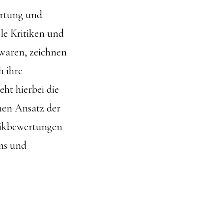
ertung und
le Kritiken und
 waren, zeichnen
 ihre
ht hierbei die
nen Ansatz der
usikbewertungen
ans und