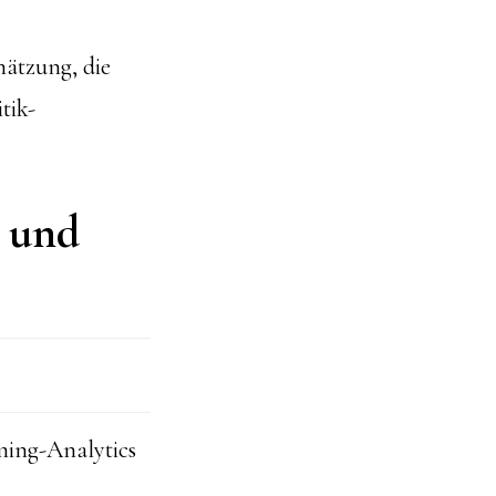
chätzung, die
tik-
 und
ming-Analytics