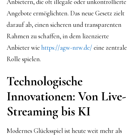
Anbietern, die oft illegale oder unkontrollierte
Angebote ermöglichten. Das neue Gesetz zielt
darauf ab, einen sicheren und transparenten
Rahmen zu schaffen, in dem lizenzierte
Anbieter wie
https://agw-nrw.de/
eine zentrale
Rolle spielen.
Technologische
Innovationen: Von Live-
Streaming bis KI
Modernes Glücksspiel ist heute weit mehr als