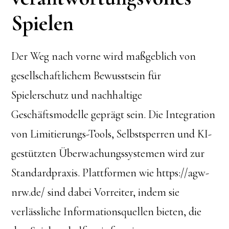
Spielen
Der Weg nach vorne wird maßgeblich von
gesellschaftlichem Bewusstsein für
Spielerschutz und nachhaltige
Geschäftsmodelle geprägt sein. Die Integration
von Limitierungs-Tools, Selbstsperren und KI-
gestützten Überwachungssystemen wird zur
Standardpraxis. Plattformen wie https://agw-
nrw.de/ sind dabei Vorreiter, indem sie
verlässliche Informationsquellen bieten, die