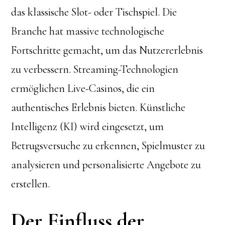
das klassische Slot- oder Tischspiel. Die
Branche hat massive technologische
Fortschritte gemacht, um das Nutzererlebnis
zu verbessern. Streaming-Technologien
ermöglichen Live-Casinos, die ein
authentisches Erlebnis bieten. Künstliche
Intelligenz (KI) wird eingesetzt, um
Betrugsversuche zu erkennen, Spielmuster zu
analysieren und personalisierte Angebote zu
erstellen.
Der Einfluss der