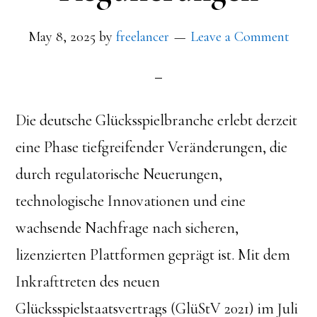
May 8, 2025
by
freelancer
Leave a Comment
Die deutsche Glücksspielbranche erlebt derzeit
eine Phase tiefgreifender Veränderungen, die
durch regulatorische Neuerungen,
technologische Innovationen und eine
wachsende Nachfrage nach sicheren,
lizenzierten Plattformen geprägt ist. Mit dem
Inkrafttreten des neuen
Glücksspielstaatsvertrags (GlüStV 2021) im Juli