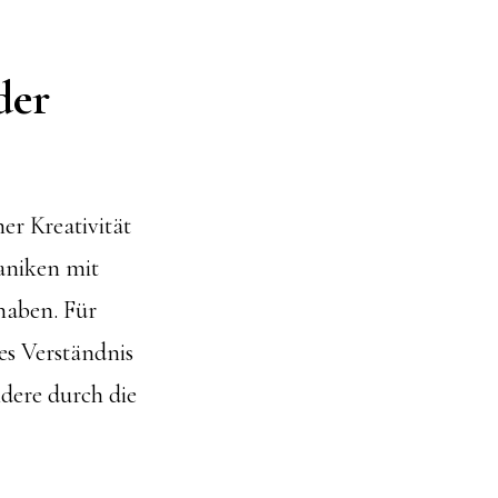
der
er Kreativität
haniken mit
haben. Für
es Verständnis
dere durch die