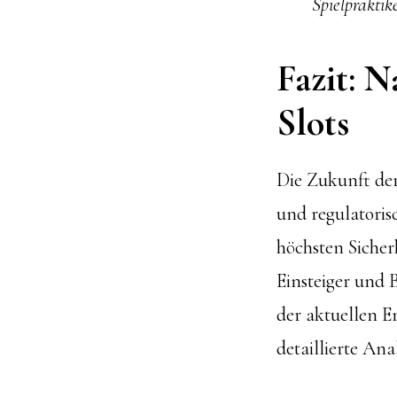
Spielpraktik
Fazit: N
Slots
Die Zukunft der
und regulatoris
höchsten Sicher
Einsteiger und 
der aktuellen E
detaillierte Ana