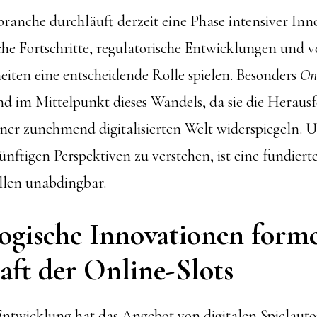
branche durchläuft derzeit eine Phase intensiver Inn
che Fortschritte, regulatorische Entwicklungen und 
ten eine entscheidende Rolle spielen. Besonders
On
nd im Mittelpunkt dieses Wandels, da sie die Herau
er zunehmend digitalisierten Welt widerspiegeln. U
nftigen Perspektiven zu verstehen, ist eine fundiert
llen unabdingbar.
ogische Innovationen forme
aft der Online-Slots
Entwicklung hat das Angebot von digitalen Spielau