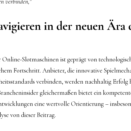
en verbinden,”
avigieren in der neuen Ära 
 Online-Slotmaschinen ist geprägt von technologisch
chem Fortschritt. Anbieter, die innovative Spielmec
heitsstandards verbinden, werden nachhaltig Erfolg 
Brancheninsider gleichermaßen bietet ein kompetent
ntwicklungen eine wertvolle Orientierung – insbeson
lyse von dieser Beitrag.