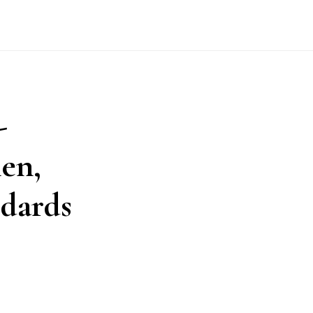
-
en,
ndards