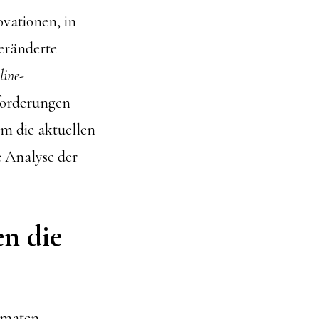
ovationen, in
veränderte
line-
sforderungen
m die aktuellen
e Analyse der
n die
tomaten