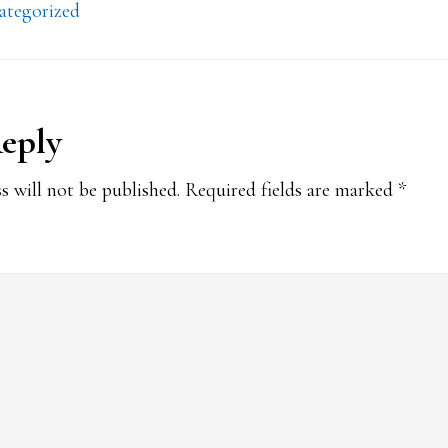
ategorized
Reply
ions
s will not be published.
Required fields are marked
*