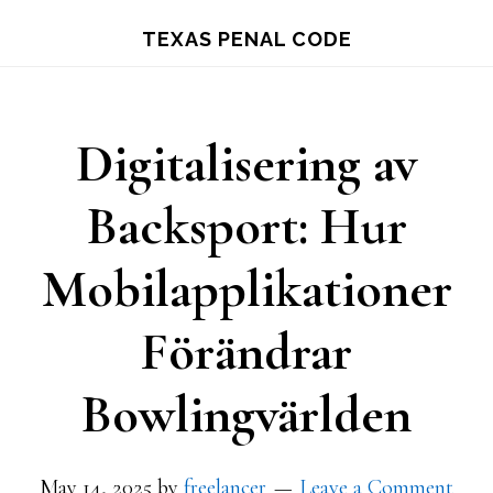
Skip
TEXAS PENAL CODE
to
main
content
Digitalisering av
Backsport: Hur
Mobilapplikationer
Förändrar
Bowlingvärlden
May 14, 2025
by
freelancer
Leave a Comment