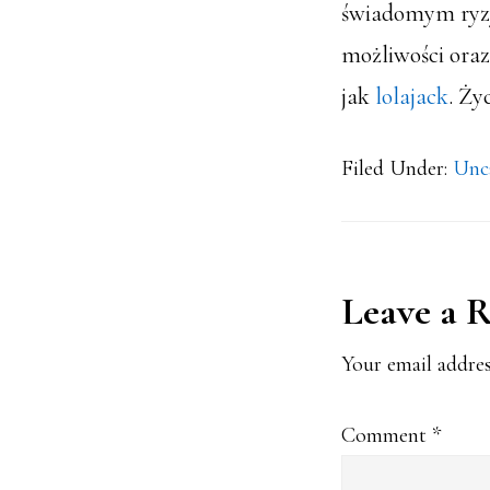
świadomym ryzy
możliwości oraz
jak
lolajack
. Ży
Filed Under:
Unc
Reader
Leave a 
Interact
Your email addres
Comment
*