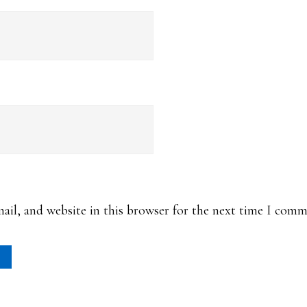
il, and website in this browser for the next time I comm