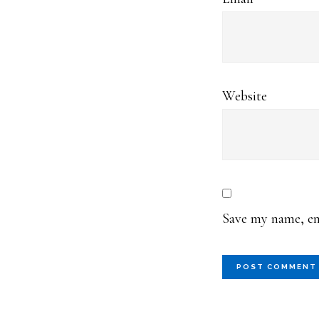
Website
Save my name, ema