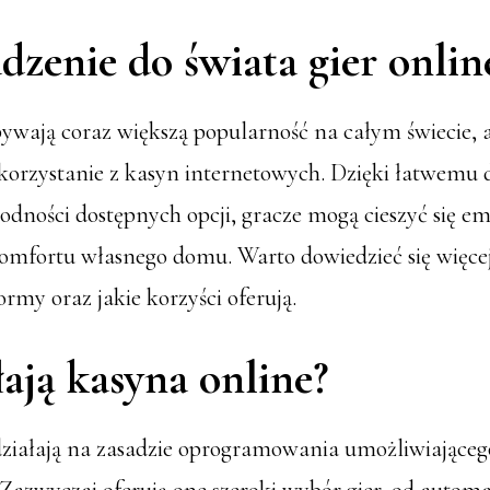
zenie do świata gier onlin
ywają coraz większą popularność na całym świecie, a
 korzystanie z kasyn internetowych. Dzięki łatwemu 
rodności dostępnych opcji, gracze mogą cieszyć się 
mfortu własnego domu. Warto dowiedzieć się więcej
formy oraz jakie korzyści oferują.
łają kasyna online?
ziałają na zasadzie oprogramowania umożliwiająceg