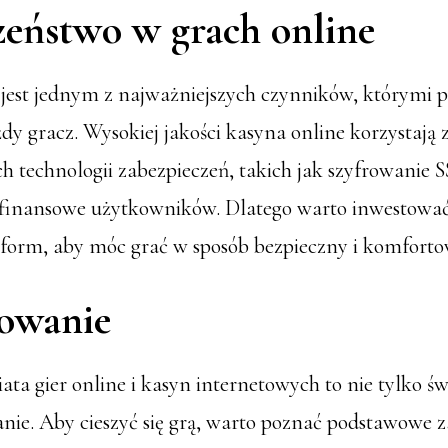
zeństwo w grach online
jest jednym z najważniejszych czynników, którymi 
dy gracz. Wysokiej jakości kasyna online korzystają 
technologii zabezpieczeń, takich jak szyfrowanie S
 finansowe użytkowników. Dlatego warto inwestować
tform, aby móc grać w sposób bezpieczny i komforto
owanie
ta gier online i kasyn internetowych to nie tylko ś
nie. Aby cieszyć się grą, warto poznać podstawowe z