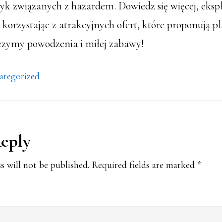
k związanych z hazardem. Dowiedz się więcej, ekspl
 korzystając z atrakcyjnych ofert, które proponują p
czymy powodzenia i miłej zabawy!
ategorized
Reply
ions
s will not be published.
Required fields are marked
*