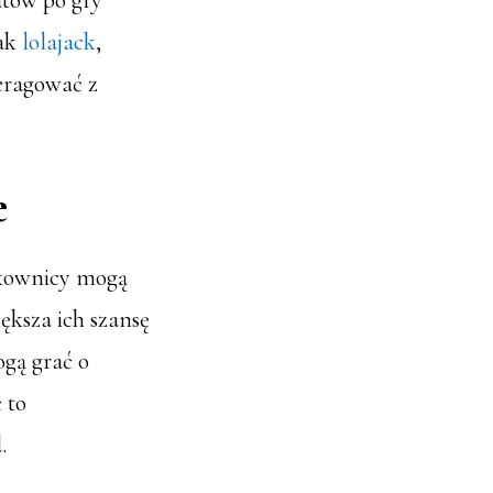
atów po gry
jak
lolajack
,
eragować z
e
tkownicy mogą
ększa ich szansę
ogą grać o
 to
.