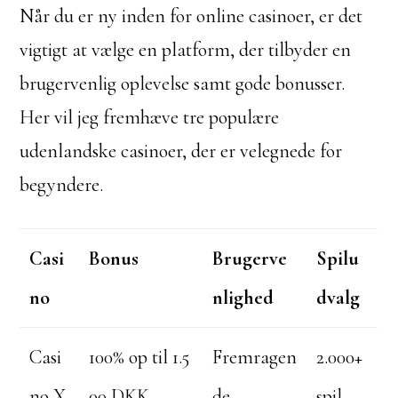
Når du er ny inden for online casinoer, er det
vigtigt at vælge en platform, der tilbyder en
brugervenlig oplevelse samt gode bonusser.
Her vil jeg fremhæve tre populære
udenlandske casinoer, der er velegnede for
begyndere.
Casi
Bonus
Brugerve
Spilu
no
nlighed
dvalg
Casi
100% op til 1.5
Fremragen
2.000+
no X
00 DKK
de
spil