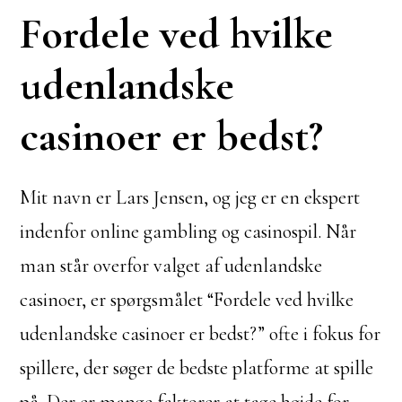
Fordele ved hvilke
udenlandske
casinoer er bedst?
Mit navn er Lars Jensen, og jeg er en ekspert
indenfor online gambling og casinospil. Når
man står overfor valget af udenlandske
casinoer, er spørgsmålet “Fordele ved hvilke
udenlandske casinoer er bedst?” ofte i fokus for
spillere, der søger de bedste platforme at spille