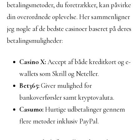
betalingsmetoder, du foretrækker, kan påvirke
din overordnede oplevelse. Her sammenligner
jeg nogle af de bedste casinoer baseret på deres
betalingsmuligheder:
Casino X:
Accept af både kreditkort og e-
wallets som Skrill og Neteller.
Bet365:
Giver mulighed for
bankoverførsler samt kryptovaluta.
Casumo:
Hurtige udbetalinger gennem
flere metoder inklusiv PayPal.