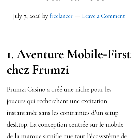
July 7, 2026
by
freelancer
Leave a Comment
1. Aventure Mobile‑First
chez Frumzi
Frumzi Casino a créé une niche pour les
joueurs qui recherchent une excitation
instantanée sans les contraintes d’un setup
desktop. La conception centrée sur le mobile
de la marque signifie que tout l’écosystème de