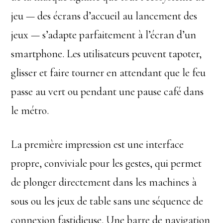
jeu — des écrans d’accueil au lancement des
jeux — s’adapte parfaitement à l’écran d’un
smartphone. Les utilisateurs peuvent tapoter,
glisser et faire tourner en attendant que le feu
passe au vert ou pendant une pause café dans
le métro.
La première impression est une interface
propre, conviviale pour les gestes, qui permet
de plonger directement dans les machines à
sous ou les jeux de table sans une séquence de
connexion fastidieuse. Une barre de navigation