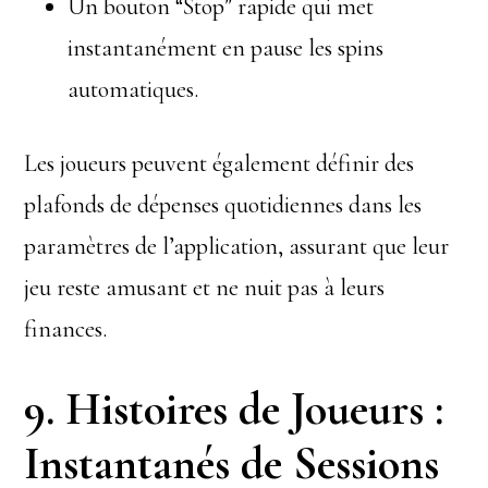
Un bouton “Stop” rapide qui met
instantanément en pause les spins
automatiques.
Les joueurs peuvent également définir des
plafonds de dépenses quotidiennes dans les
paramètres de l’application, assurant que leur
jeu reste amusant et ne nuit pas à leurs
finances.
9. Histoires de Joueurs :
Instantanés de Sessions