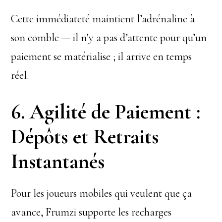
Cette immédiateté maintient l’adrénaline à
son comble — il n’y a pas d’attente pour qu’un
paiement se matérialise ; il arrive en temps
réel.
6. Agilité de Paiement :
Dépôts et Retraits
Instantanés
Pour les joueurs mobiles qui veulent que ça
avance, Frumzi supporte les recharges