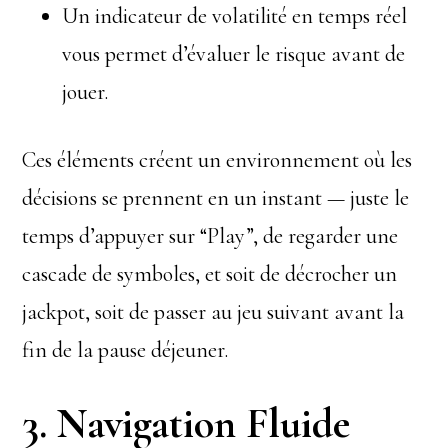
Un indicateur de volatilité en temps réel
vous permet d’évaluer le risque avant de
jouer.
Ces éléments créent un environnement où les
décisions se prennent en un instant — juste le
temps d’appuyer sur “Play”, de regarder une
cascade de symboles, et soit de décrocher un
jackpot, soit de passer au jeu suivant avant la
fin de la pause déjeuner.
3. Navigation Fluide