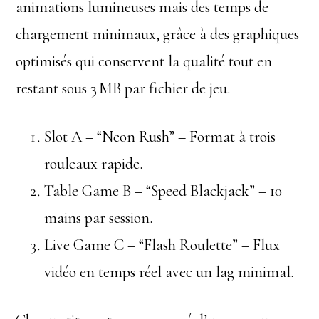
animations lumineuses mais des temps de
chargement minimaux, grâce à des graphiques
optimisés qui conservent la qualité tout en
restant sous 3 MB par fichier de jeu.
Slot A – “Neon Rush” – Format à trois
rouleaux rapide.
Table Game B – “Speed Blackjack” – 10
mains par session.
Live Game C – “Flash Roulette” – Flux
vidéo en temps réel avec un lag minimal.