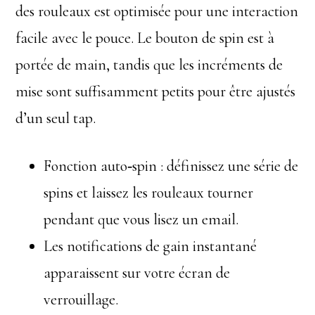
des rouleaux est optimisée pour une interaction
facile avec le pouce. Le bouton de spin est à
portée de main, tandis que les incréments de
mise sont suffisamment petits pour être ajustés
d’un seul tap.
Fonction auto‑spin : définissez une série de
spins et laissez les rouleaux tourner
pendant que vous lisez un email.
Les notifications de gain instantané
apparaissent sur votre écran de
verrouillage.