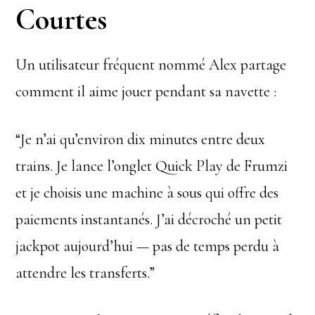
Courtes
Un utilisateur fréquent nommé Alex partage
comment il aime jouer pendant sa navette :
“Je n’ai qu’environ dix minutes entre deux
trains. Je lance l’onglet Quick Play de Frumzi
et je choisis une machine à sous qui offre des
paiements instantanés. J’ai décroché un petit
jackpot aujourd’hui — pas de temps perdu à
attendre les transferts.”