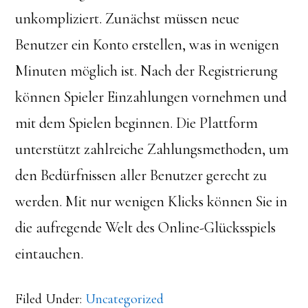
unkompliziert. Zunächst müssen neue
Benutzer ein Konto erstellen, was in wenigen
Minuten möglich ist. Nach der Registrierung
können Spieler Einzahlungen vornehmen und
mit dem Spielen beginnen. Die Plattform
unterstützt zahlreiche Zahlungsmethoden, um
den Bedürfnissen aller Benutzer gerecht zu
werden. Mit nur wenigen Klicks können Sie in
die aufregende Welt des Online-Glücksspiels
eintauchen.
Filed Under:
Uncategorized