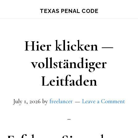
Skip
TEXAS PENAL CODE
to
main
content
Hier klicken —
vollständiger
Leitfaden
July 1, 2026
by
freelancer
Leave a Comment