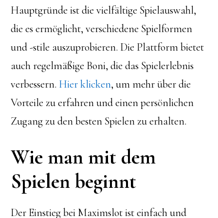
Hauptgründe ist die vielfältige Spielauswahl,
die es ermöglicht, verschiedene Spielformen
und -stile auszuprobieren. Die Plattform bietet
auch regelmäßige Boni, die das Spielerlebnis
verbessern.
Hier klicken
, um mehr über die
Vorteile zu erfahren und einen persönlichen
Zugang zu den besten Spielen zu erhalten.
Wie man mit dem
Spielen beginnt
Der Einstieg bei Maximslot ist einfach und