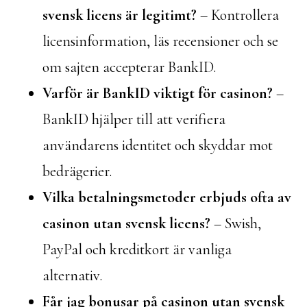
svensk licens är legitimt?
– Kontrollera
licensinformation, läs recensioner och se
om sajten accepterar BankID.
Varför är BankID viktigt för casinon?
–
BankID hjälper till att verifiera
användarens identitet och skyddar mot
bedrägerier.
Vilka betalningsmetoder erbjuds ofta av
casinon utan svensk licens?
– Swish,
PayPal och kreditkort är vanliga
alternativ.
Får jag bonusar på casinon utan svensk