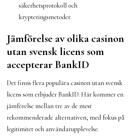
säkerhetsprotokoll och
krypteringsmetoder.
Jämförelse av olika casinon
utan svensk licens som
accepterar BankID
Det finns flera populära casinon utan svensk
licens som erbjuder BankID. Här kommer en
jämförelse mellan tre av de mest
rekommenderade alternativen, med fokus på
legitimitet och användarupplevelse.