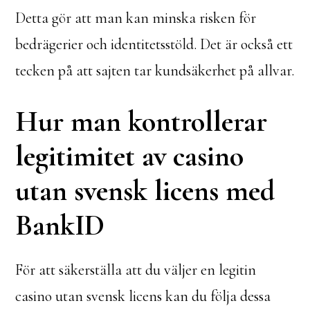
Detta gör att man kan minska risken för
bedrägerier och identitetsstöld. Det är också ett
tecken på att sajten tar kundsäkerhet på allvar.
Hur man kontrollerar
legitimitet av casino
utan svensk licens med
BankID
För att säkerställa att du väljer en legitin
casino utan svensk licens kan du följa dessa