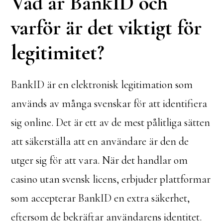
Vad är BankID och
varför är det viktigt för
legitimitet?
BankID är en elektronisk legitimation som
används av många svenskar för att identifiera
sig online. Det är ett av de mest pålitliga sätten
att säkerställa att en användare är den de
utger sig för att vara. När det handlar om
casino utan svensk licens, erbjuder plattformar
som accepterar BankID en extra säkerhet,
eftersom de bekräftar användarens identitet.