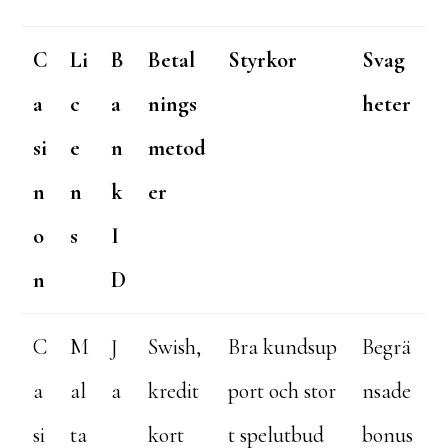
C
Li
B
Betal
Styrkor
Svag
a
c
a
nings
heter
si
e
n
metod
n
n
k
er
o
s
I
n
D
C
M
J
Swish,
Bra kundsup
Begrä
a
al
a
kredit
port och stor
nsade
si
ta
kort
t spelutbud
bonus