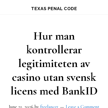
Skip
TEXAS PENAL CODE
to
main
content
Hur man
kontrollerar
legitimiteten av
casino utan svensk
licens med BankID
June 21, 2026
by
freelancer
Leave a Comment