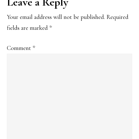
Reader
Leave a Reply
Interactions
Your email address will not be published.
Required
fields are marked
*
Comment
*