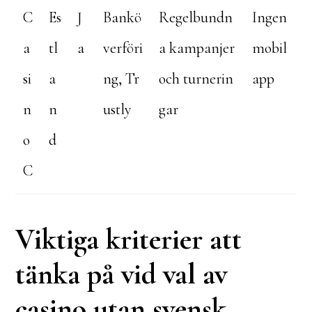
C
Es
J
Bankö
Regelbundn
Ingen
a
tl
a
verföri
a kampanjer
mobil
si
a
ng, Tr
och turnerin
app
n
n
ustly
gar
o
d
C
Viktiga kriterier att
tänka på vid val av
casino utan svensk