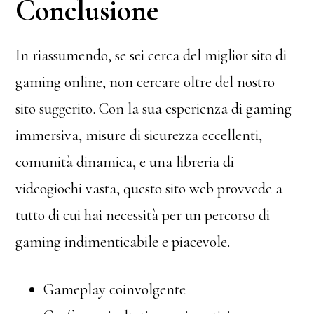
Conclusione
In riassumendo, se sei cerca del miglior sito di
gaming online, non cercare oltre del nostro
sito suggerito. Con la sua esperienza di gaming
immersiva, misure di sicurezza eccellenti,
comunità dinamica, e una libreria di
videogiochi vasta, questo sito web provvede a
tutto di cui hai necessità per un percorso di
gaming indimenticabile e piacevole.
Gameplay coinvolgente