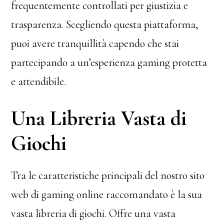
frequentemente controllati per giustizia e
trasparenza. Scegliendo questa piattaforma,
puoi avere tranquillità capendo che stai
partecipando a un’esperienza gaming protetta
e attendibile.
Una Libreria Vasta di
Giochi
Tra le caratteristiche principali del nostro sito
web di gaming online raccomandato è la sua
vasta libreria di giochi. Offre una vasta