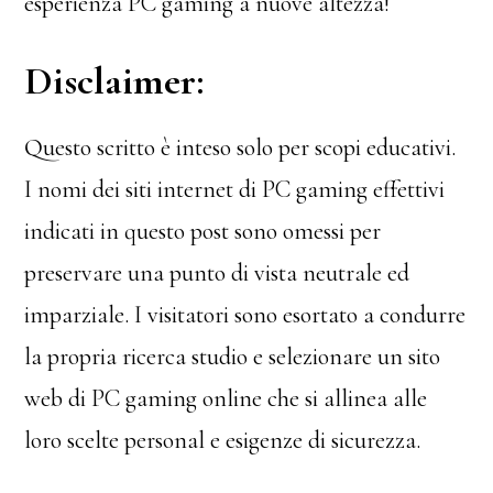
esperienza PC gaming a nuove altezza!
Disclaimer:
Questo scritto è inteso solo per scopi educativi.
I nomi dei siti internet di PC gaming effettivi
indicati in questo post sono omessi per
preservare una punto di vista neutrale ed
imparziale. I visitatori sono esortato a condurre
la propria ricerca studio e selezionare un sito
web di PC gaming online che si allinea alle
loro scelte personal e esigenze di sicurezza.