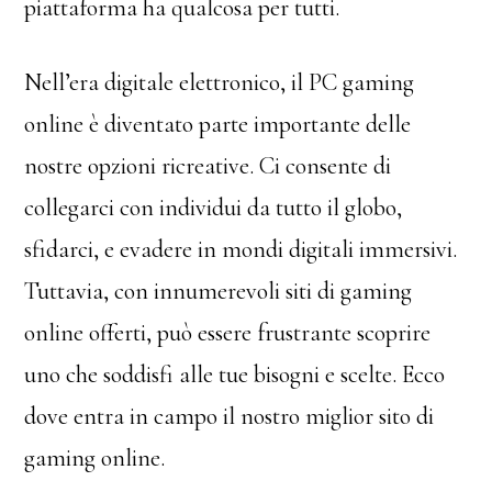
piattaforma ha qualcosa per tutti.
Nell’era digitale elettronico, il PC gaming
online è diventato parte importante delle
nostre opzioni ricreative. Ci consente di
collegarci con individui da tutto il globo,
sfidarci, e evadere in mondi digitali immersivi.
Tuttavia, con innumerevoli siti di gaming
online offerti, può essere frustrante scoprire
uno che soddisfi alle tue bisogni e scelte. Ecco
dove entra in campo il nostro miglior sito di
gaming online.