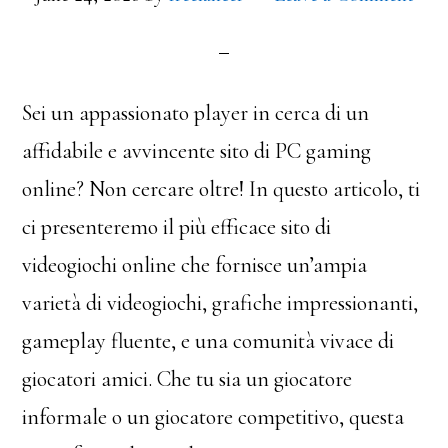
Sei un appassionato player in cerca di un
affidabile e avvincente sito di PC gaming
online? Non cercare oltre! In questo articolo, ti
ci presenteremo il più efficace sito di
videogiochi online che fornisce un’ampia
varietà di videogiochi, grafiche impressionanti,
gameplay fluente, e una comunità vivace di
giocatori amici. Che tu sia un giocatore
informale o un giocatore competitivo, questa