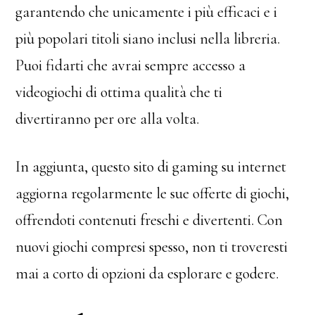
garantendo che unicamente i più efficaci e i
più popolari titoli siano inclusi nella libreria.
Puoi fidarti che avrai sempre accesso a
videogiochi di ottima qualità che ti
divertiranno per ore alla volta.
In aggiunta, questo sito di gaming su internet
aggiorna regolarmente le sue offerte di giochi,
offrendoti contenuti freschi e divertenti. Con
nuovi giochi compresi spesso, non ti troveresti
mai a corto di opzioni da esplorare e godere.