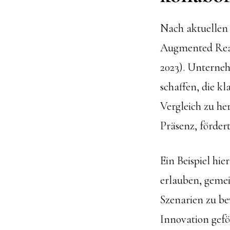
Nach aktuellen 
Augmented Real
2023). Unterne
schaffen, die k
Vergleich zu he
Präsenz, förde
Ein Beispiel hie
erlauben, gemei
Szenarien zu be
Innovation gef