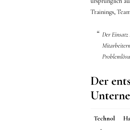
ursprünglich a
Trainings, Team
Der Einsatz 
Mitarbeiter
Problemlösu
Der ent
Untern
Technol
Ha