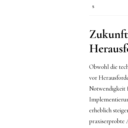
s
Zukunft
Herausf
Obwohl die tec
vor Herausforde
Notwendigkeit f
Implementierun
erheblich steig
praxiserprobte