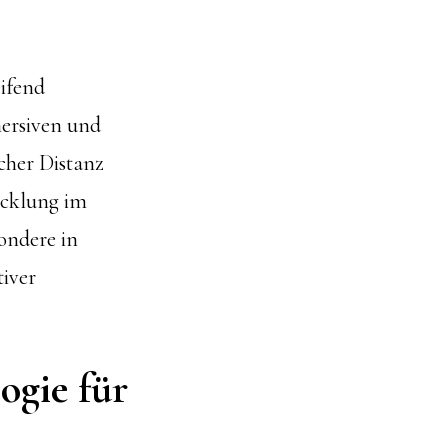
eifend
mersiven und
cher Distanz
icklung im
ondere in
iver
ogie für