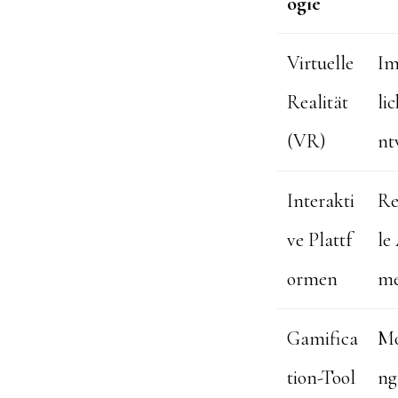
ogie
Virtuelle
Im
Realität
li
(VR)
nt
Interakti
Re
ve Plattf
le
ormen
me
Gamifica
Mo
tion-Tool
ng