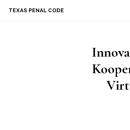
Skip
TEXAS PENAL CODE
to
main
content
Innova
Kooper
Virt