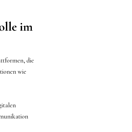
olle im
ttformen, die
ationen wie
gitalen
mmunikation