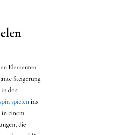
ielen
chen Elementen
kante Steigerung
 in den
spin spielen
ins
n in einem
ungen, die