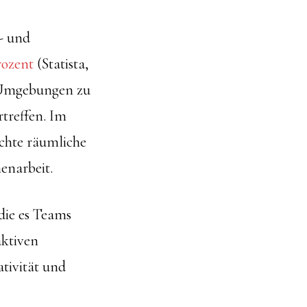
- und
rozent
(Statista,
e Umgebungen zu
rtreffen. Im
echte räumliche
enarbeit.
 die es Teams
aktiven
ativität und