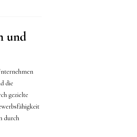
n und
 Unternehmen
d die
ch gezielte
werbsfähigkeit
en durch