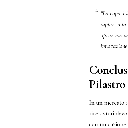
“La capacità
rappresenta 
aprire nuove
innovazione 
Conclus
Pilastro
In un mercato se
ricercatori dev
comunicazione te