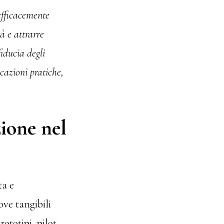
efficacemente
à e attrarre
iducia degli
cazioni pratiche,
ione nel
ta e
ove tangibili
ototipi, pilot