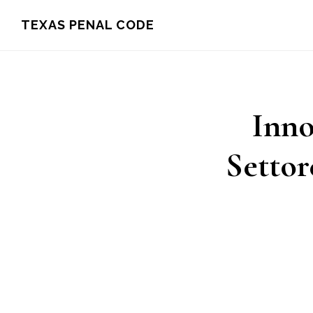
Skip
TEXAS PENAL CODE
to
main
content
Inno
Settor