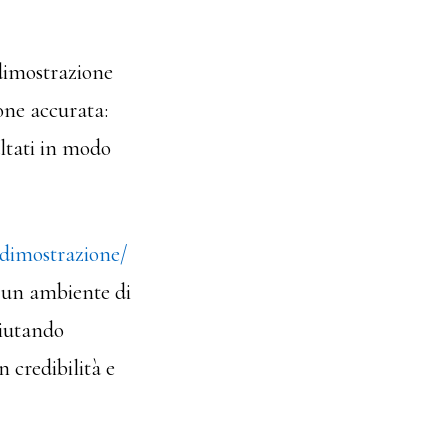
 dimostrazione
one accurata:
ultati in modo
/dimostrazione/
 un ambiente di
aiutando
n credibilità e