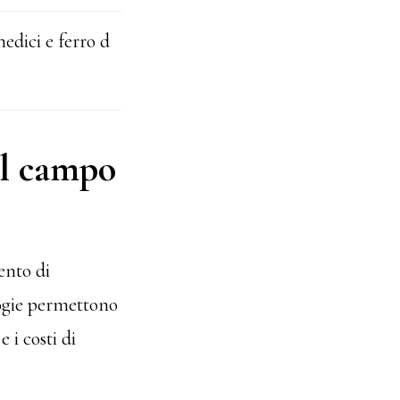
edici e ferro d
el campo
ento di
logie permettono
 i costi di