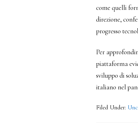
come quelli forn
direzione, conf
progresso tecnol
Per approfondime
piattaforma evid
sviluppo di solu
italiano nel pa
Filed Under:
Unc