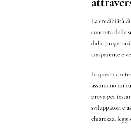
attrave
La credibilità d
concreta delle s
dalla progettazi
trasparente e ver
In questo contes
assumono un ruo
prova per testare
sviluppatori e a
chiarezza. leggi 