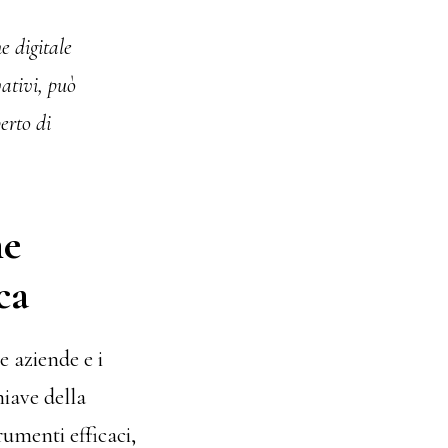
e digitale
ativi, può
erto di
me
ca
e aziende e i
iave della
rumenti efficaci,