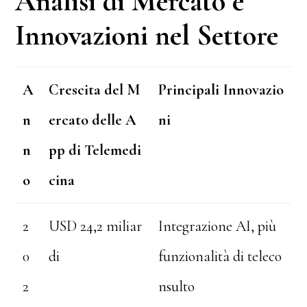
Analisi di Mercato e
Innovazioni nel Settore
A
Crescita del M
Principali Innovazio
n
ercato delle A
ni
n
pp di Telemedi
o
cina
2
USD 24,2 miliar
Integrazione AI, più
0
di
funzionalità di teleco
2
nsulto