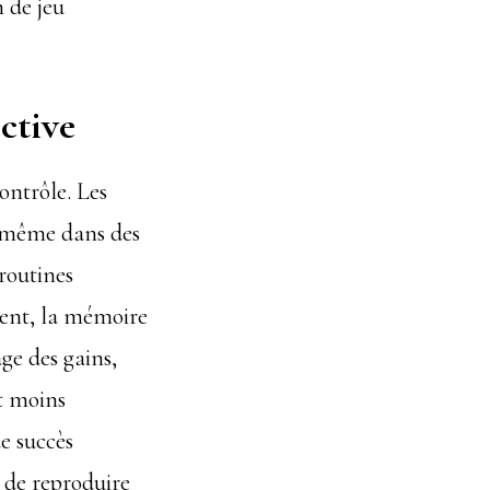
 de jeu
ctive
contrôle. Les
u, même dans des
 routines
ment, la mémoire
ge des gains,
et moins
e succès
t de reproduire