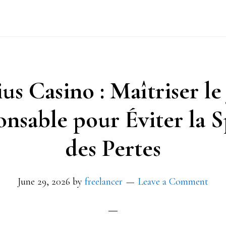
ius Casino : Maîtriser le
nsable pour Éviter la S
des Pertes
June 29, 2026
by
freelancer
Leave a Comment