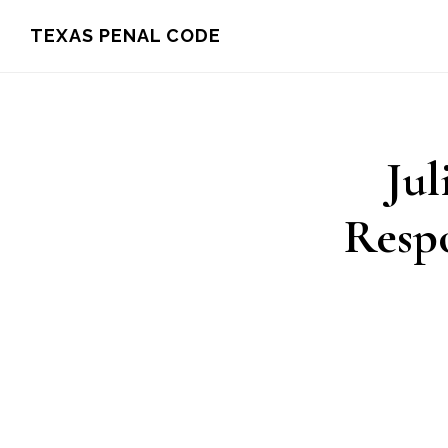
Skip
TEXAS PENAL CODE
to
main
content
Jul
Respo