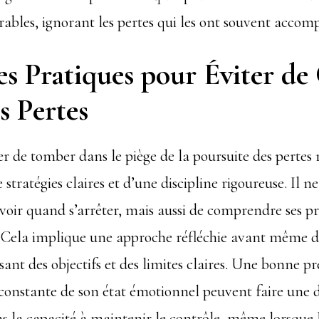
ables, ignorant les pertes qui les ont souvent accom
es Pratiques pour Éviter de
s Pertes
er de tomber dans le piège de la poursuite des pertes 
stratégies claires et d’une discipline rigoureuse. Il ne
oir quand s’arrêter, mais aussi de comprendre ses pr
r. Cela implique une approche réfléchie avant même
ssant des objectifs et des limites claires. Une bonne p
constante de son état émotionnel peuvent faire une d
ns la capacité à maintenir le contrôle, même lorsque l