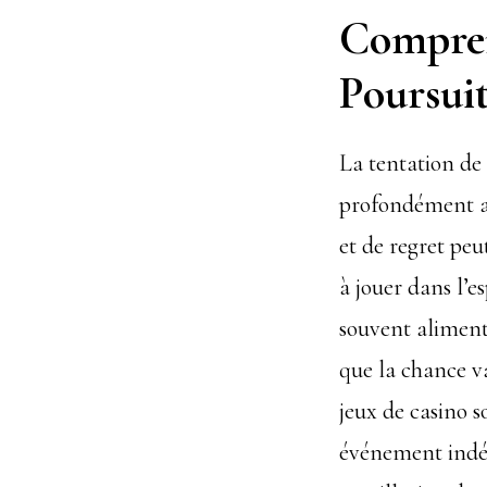
Compren
Poursuit
La tentation de
profondément an
et de regret peu
à jouer dans l’e
souvent aliment
que la chance v
jeux de casino s
événement indép