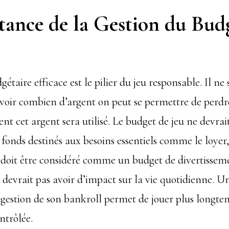
tance de la Gestion du Bud
taire efficace est le pilier du jeu responsable. Il ne s
voir combien d’argent on peut se permettre de perdre
t cet argent sera utilisé. Le budget de jeu ne devrai
 fonds destinés aux besoins essentiels comme le loyer,
l doit être considéré comme un budget de divertisseme
e devrait pas avoir d’impact sur la vie quotidienne. 
a gestion de son bankroll permet de jouer plus longte
ntrôlée.