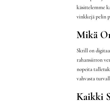
käsittelemme kai
vinkkejä pelin 
Mikä On
Skrill on digit
rahansiirron ver
nopeita talletuk
vahvasta turvall
Kaikki S