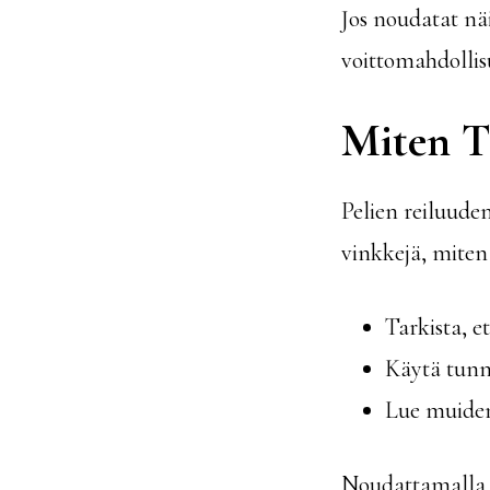
Jos noudatat näi
voittomahdollis
Miten Ta
Pelien reiluude
vinkkejä, miten
Tarkista, e
Käytä tunne
Lue muiden
Noudattamalla nä