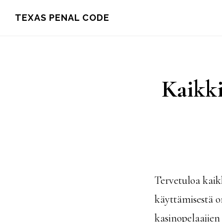
Skip
TEXAS PENAL CODE
to
main
content
Kaikki
Tervetuloa kaikk
käyttämisestä o
kasinopelaajien