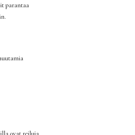
oit parantaa
än.
 muutamia
lla ovat reiluja