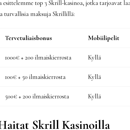
 esittelemme top 3 Skrill-kasinoa, jotka tarjoavat l
 turvallisia maksuja Skrillillä:
Tervetuliaisbonus
Mobiilipelit
1000€ + 200 ilmaiskierrosta
Kyllä
100€ + 50 ilmaiskierrosta
Kyllä
500€ + 200 ilmaiskierrosta
Kyllä
Haitat Skrill Kasinoilla