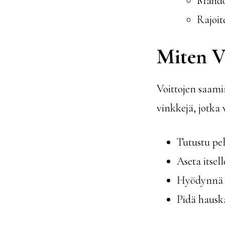
Mahdol
Rajoit
Miten Vo
Voittojen saami
vinkkejä, jotka
Tutustu pel
Aseta itsell
Hyödynnä b
Pidä hauska