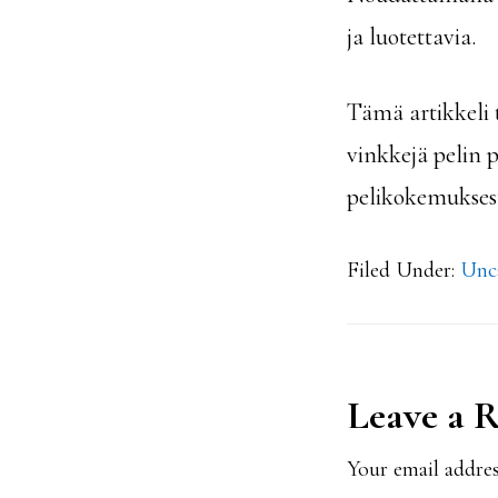
ja luotettavia.
Tämä artikkeli t
vinkkejä pelin p
pelikokemuksesta
Filed Under:
Unc
Reader
Leave a 
Interact
Your email addres