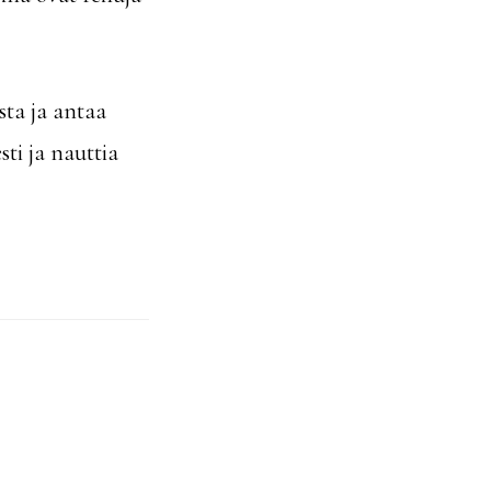
sta ja antaa
ti ja nauttia