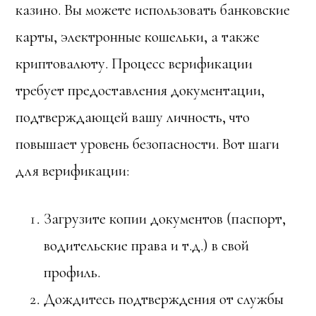
казино. Вы можете использовать банковские
карты, электронные кошельки, а также
криптовалюту. Процесс верификации
требует предоставления документации,
подтверждающей вашу личность, что
повышает уровень безопасности. Вот шаги
для верификации:
Загрузите копии документов (паспорт,
водительские права и т.д.) в свой
профиль.
Дождитесь подтверждения от службы