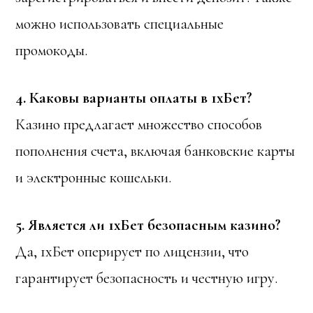
можно использовать специальные
промокоды.
4. Каковы варианты оплаты в 1хБет?
Казино предлагает множество способов
пополнения счета, включая банковские карты
и электронные кошельки.
5. Является ли 1хБет безопасным казино?
Да, 1хБет оперирует по лицензии, что
гарантирует безопасность и честную игру.