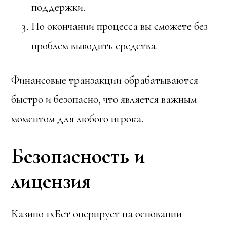
поддержки.
По окончании процесса вы сможете без
проблем выводить средства.
Финансовые транзакции обрабатываются
быстро и безопасно, что является важным
моментом для любого игрока.
Безопасность и
лицензия
Казино 1хБет оперирует на основании