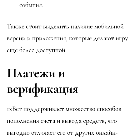
события.
Также стоит выделить наличие мобильной
версии и приложения, которые делают игру
еще более доступной.
Платежи и
верификация
1хБет поддерживает множество способов
пополнения счета и вывода средств, что
выгодно отличает его от других онлайн-