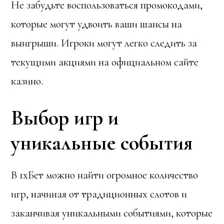
Не забудьте воспользоваться промокодами,
которые могут удвоить ваши шансы на
выигрыши. Игроки могут легко следить за
текущими акциями на официальном сайте
казино.
Выбор игр и
уникальные события
В 1хБет можно найти огромное количество
игр, начиная от традиционных слотов и
заканчивая уникальными событиями, которые