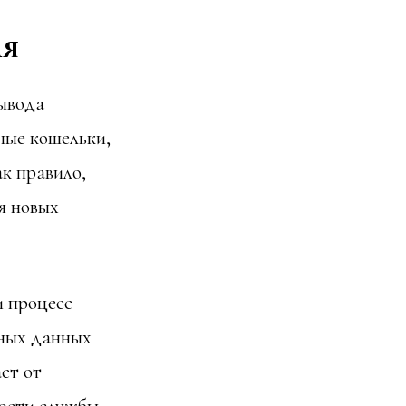
ия
вывода
ные кошельки,
к правило,
я новых
и процесс
чных данных
ет от