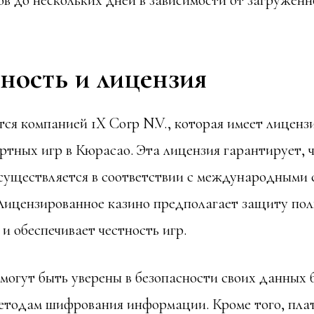
ов до нескольких дней в зависимости от загружен
ность и лицензия
тся компанией 1X Corp N.V., которая имеет лиценз
ртных игр в Кюрасао. Эта лицензия гарантирует, 
осуществляется в соответствии с международными
Лицензированное казино предполагает защиту пол
и обеспечивает честность игр.
могут быть уверены в безопасности своих данных 
етодам шифрования информации. Кроме того, пл