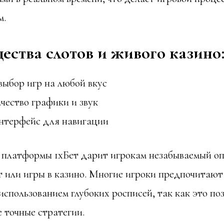
м.
ства слотов и живого казино
ыбор игр на любой вкус
чество графики и звук
нтерфейс для навигации
 платформы 1хБет дарит игрокам незабываемый оп
т или игры в казино. Многие игроки предпочитают
 использованием глубоких росписей, так как это по
е точные стратегии.