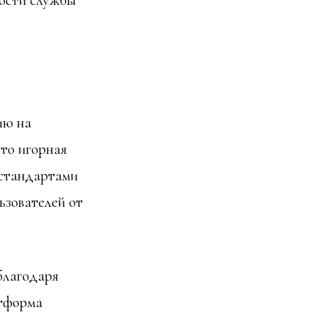
ности службы
ию на
что игорная
 стандартами
ьзователей от
благодаря
атформа