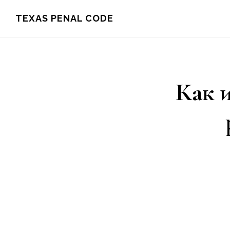
Skip
TEXAS PENAL CODE
to
main
content
Как 