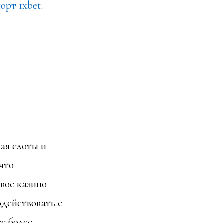
порт 1xbet
.
ая слоты и
что
ивое казино
одействовать с
с более