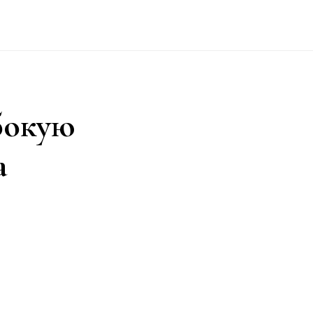
бокую
а