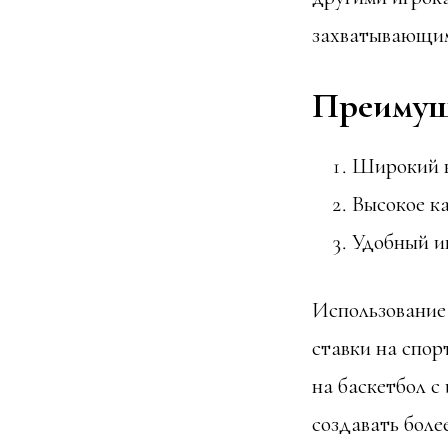
захватывающи
Преимуще
Широкий в
Высокое ка
Удобный и
Использование
ставки на спор
на баскетбол с
создавать боле