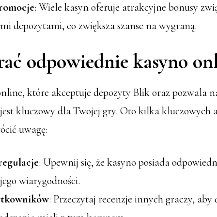
promocje
: Wiele kasyn oferuje atrakcyjne bonusy zwi
i depozytami, co zwiększa szanse na wygraną.
rać odpowiednie kasyno onl
line, które akceptuje depozyty Blik oraz pozwala 
, jest kluczowy dla Twojej gry. Oto kilka kluczowych 
ócić uwagę:
 regulacje
: Upewnij się, że kasyno posiada odpowiedni
jego wiarygodności.
ytkowników
: Przeczytaj recenzje innych graczy, aby 