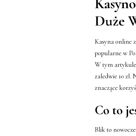
Kasyno 
Duże W
Kasyna online z
popularne w Po
W tym artykule 
zaledwie 10 zł.
znaczące korzyśc
Co to jes
Blik to nowocze