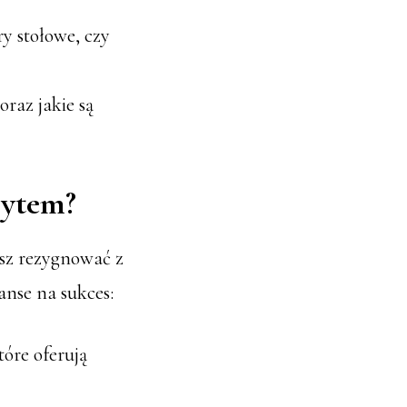
gry stołowe, czy
raz jakie są
zytem?
isz rezygnować z
anse na sukces:
które oferują