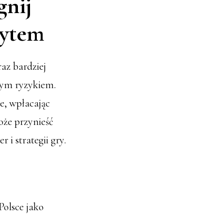
gnij
zytem
raz bardziej
nym ryzykiem.
e, wpłacając
oże przynieść
 i strategii gry.
Polsce jako