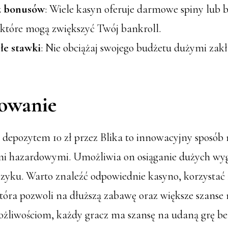
 z bonusów
: Wiele kasyn oferuje darmowe spiny lub 
, które mogą zwiększyć Twój bankroll.
łe stawki
: Nie obciążaj swojego budżetu dużymi zak
owanie
 depozytem 10 zł przez Blika to innowacyjny sposób 
mi hazardowymi. Umożliwia on osiąganie dużych wy
yku. Warto znaleźć odpowiednie kasyno, korzystać 
 która pozwoli na dłuższą zabawę oraz większe szanse 
żliwościom, każdy gracz ma szansę na udaną grę be