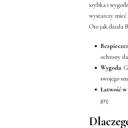
szybka i wygodn
wystarczy mieć 
Oto jak działa 
Bezpiecze
ochrony da
Wygoda
: 
swojego sm
Łatwość w
grę.
Dlaczeg