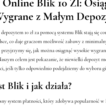
Online Blik 10 Zl: Osią
ygrane z Małym Depo
 depozytem 10 zł za pomocą systemu Blik stają się co
lsce, co daje graczom możliwość zabawy z minimal
przyjrzymy się, jak można osiągnąć wysokie wygran
 Naszym celem jest pokazanie, że niewielki depozyt m
i, jeśli tylko odpowiednio podejdziemy do wyboru gier
t Blik i jak działa?
sny system płatności, który zdobywa popularność w 