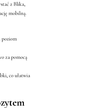
tać z Blika,
ację mobilną.
i poziom
wo za pomocą
ybki, co ułatwia
ozytem