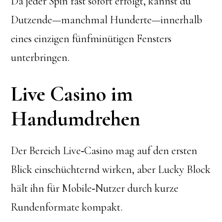
Da jeder Spin fast sofort erfolgt, kannst du
Dutzende—manchmal Hunderte—innerhalb
eines einzigen fünfminütigen Fensters
unterbringen.
Live Casino im
Handumdrehen
Der Bereich Live‑Casino mag auf den ersten
Blick einschüchternd wirken, aber Lucky Block
hält ihn für Mobile‑Nutzer durch kurze
Rundenformate kompakt.