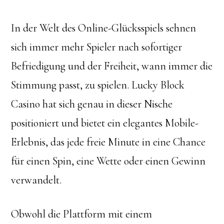
In der Welt des Online-Glücksspiels sehnen
sich immer mehr Spieler nach sofortiger
Befriedigung und der Freiheit, wann immer die
Stimmung passt, zu spielen. Lucky Block
Casino hat sich genau in dieser Nische
positioniert und bietet ein elegantes Mobile-
Erlebnis, das jede freie Minute in eine Chance
für einen Spin, eine Wette oder einen Gewinn
verwandelt.
Obwohl die Plattform mit einem