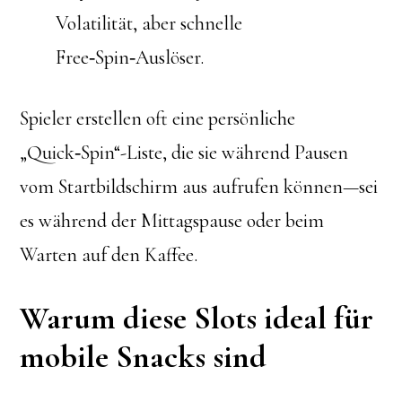
Volatilität, aber schnelle
Free‑Spin‑Auslöser.
Spieler erstellen oft eine persönliche
„Quick‑Spin“-Liste, die sie während Pausen
vom Startbildschirm aus aufrufen können—sei
es während der Mittagspause oder beim
Warten auf den Kaffee.
Warum diese Slots ideal für
mobile Snacks sind