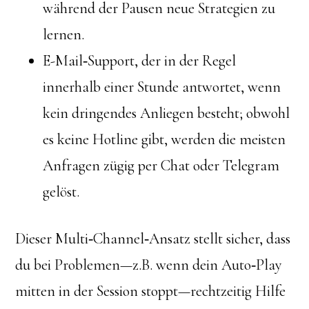
während der Pausen neue Strategien zu
lernen.
E-Mail‑Support, der in der Regel
innerhalb einer Stunde antwortet, wenn
kein dringendes Anliegen besteht; obwohl
es keine Hotline gibt, werden die meisten
Anfragen zügig per Chat oder Telegram
gelöst.
Dieser Multi‑Channel‑Ansatz stellt sicher, dass
du bei Problemen—z.B. wenn dein Auto‑Play
mitten in der Session stoppt—rechtzeitig Hilfe