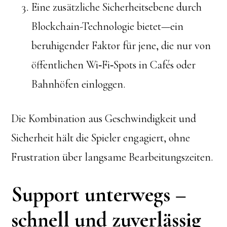
Eine zusätzliche Sicherheitsebene durch
Blockchain-Technologie bietet—ein
beruhigender Faktor für jene, die nur von
öffentlichen Wi‑Fi‑Spots in Cafés oder
Bahnhöfen einloggen.
Die Kombination aus Geschwindigkeit und
Sicherheit hält die Spieler engagiert, ohne
Frustration über langsame Bearbeitungszeiten.
Support unterwegs –
schnell und zuverlässig