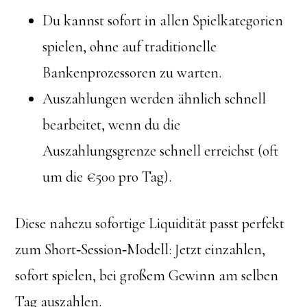
Du kannst sofort in allen Spielkategorien
spielen, ohne auf traditionelle
Bankenprozessoren zu warten.
Auszahlungen werden ähnlich schnell
bearbeitet, wenn du die
Auszahlungsgrenze schnell erreichst (oft
um die €500 pro Tag).
Diese nahezu sofortige Liquidität passt perfekt
zum Short‑Session‑Modell: Jetzt einzahlen,
sofort spielen, bei großem Gewinn am selben
Tag auszahlen.