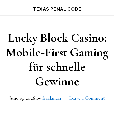
Skip
TEXAS PENAL CODE
to
main
content
Lucky Block Casino:
Mobile‑First Gaming
für schnelle
Gewinne
June 15, 2026
by
freelancer
Leave a Comment