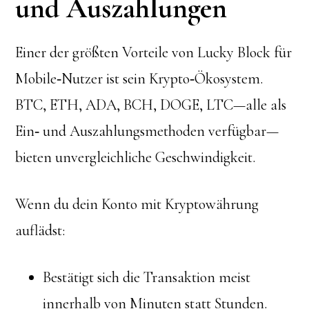
und Auszahlungen
Einer der größten Vorteile von Lucky Block für
Mobile‑Nutzer ist sein Krypto‑Ökosystem.
BTC, ETH, ADA, BCH, DOGE, LTC—alle als
Ein‑ und Auszahlungsmethoden verfügbar—
bieten unvergleichliche Geschwindigkeit.
Wenn du dein Konto mit Kryptowährung
auflädst:
Bestätigt sich die Transaktion meist
innerhalb von Minuten statt Stunden.