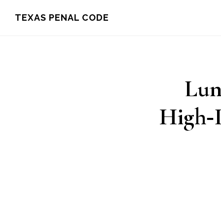
Skip
TEXAS PENAL CODE
to
main
content
Lun
High‑I