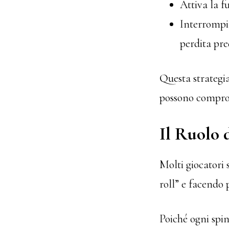
Attiva la f
Interrompi 
perdita pr
Questa strategia
possono comprom
Il Ruolo 
Molti giocatori 
roll” e facendo
Poiché ogni spin