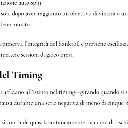
unzione auto‑spin.
solo dopo aver raggiunto un obiettivo di vincita o un 
edeterminato.
 preserva l’integrità del bankroll e previene oscillaz
ettere sessioni di gioco brevi.
del Timing
si affidano all’istinto nel timing—girando quando si 
 pausa durante una serie negativa di meno di cinque 
 si conclude quasi istantaneamente, la curva di risc