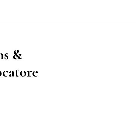
ns &
ocatore