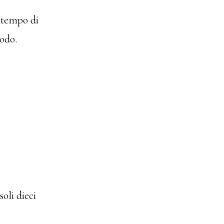
l tempo di
iodo.
soli dieci