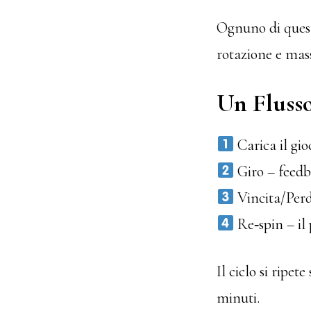
Ognuno di questi
rotazione e mass
Un Fluss
Carica il gio
Giro – feedb
Vincita/Perd
Re‑spin – il 
Il ciclo si ripet
minuti.