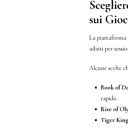
Sceglier
sui Gio
La piattaforma 
adatti per sessi
Alcune scelte c
Book of D
rapido.
Rise of Ol
Tiger Kin