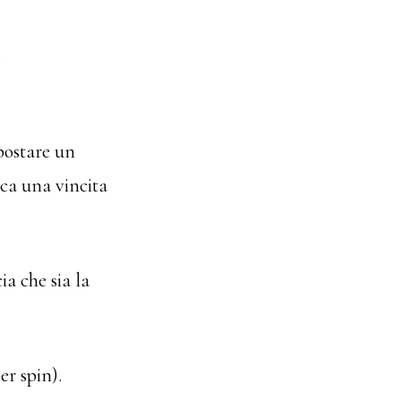
i
postare un
ca una vincita
ia che sia la
r spin).