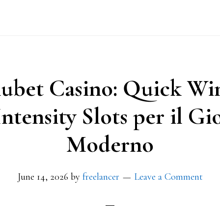
ubet Casino: Quick Wi
ntensity Slots per il Gi
Moderno
June 14, 2026
by
freelancer
Leave a Comment