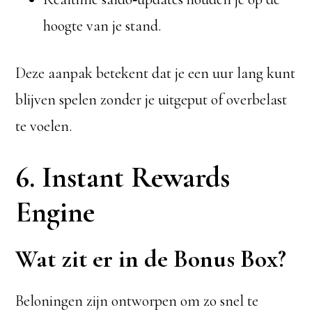
hoogte van je stand.
Deze aanpak betekent dat je een uur lang kunt
blijven spelen zonder je uitgeput of overbelast
te voelen.
6. Instant Rewards
Engine
Wat zit er in de Bonus Box?
Beloningen zijn ontworpen om zo snel te