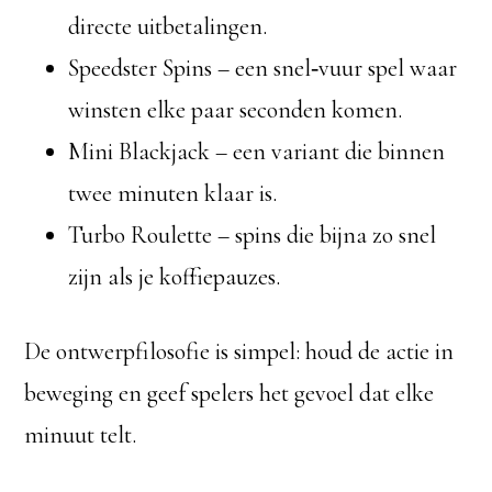
directe uitbetalingen.
Speedster Spins – een snel‑vuur spel waar
winsten elke paar seconden komen.
Mini Blackjack – een variant die binnen
twee minuten klaar is.
Turbo Roulette – spins die bijna zo snel
zijn als je koffiepauzes.
De ontwerpfilosofie is simpel: houd de actie in
beweging en geef spelers het gevoel dat elke
minuut telt.