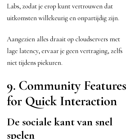
Labs, zodat je erop kunt vertrouwen dat
uitkomsten willekeurig en onpartijdig zijn.
Aangezien alles draait op cloudservers met
lage latency, ervaar je geen vertraging, zelfs
niet tijdens piekuren.
9. Community Features
for Quick Interaction
De sociale kant van snel
spelen