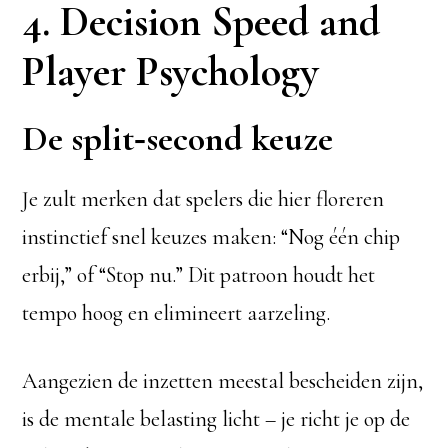
4. Decision Speed and
Player Psychology
De split‑second keuze
Je zult merken dat spelers die hier floreren
instinctief snel keuzes maken: “Nog één chip
erbij,” of “Stop nu.” Dit patroon houdt het
tempo hoog en elimineert aarzeling.
Aangezien de inzetten meestal bescheiden zijn,
is de mentale belasting licht – je richt je op de