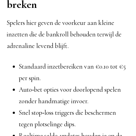
breken
Spelers hier geven de voorkeur aan kleine
inzetten die de bankroll behouden terwijl de
adrenaline levend blijft.
Standaard inzetbereiken van €0.10 tot €5
per spin.
Auto‑bet opties voor doorlopend spelen
zonder handmatige invoer.
Snel stop‑loss triggers die beschermen
tegen plotselinge dips.
Realtime saldo‑updates houden je op de