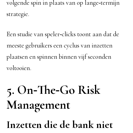
volgende spin in plaats van op lange‑termijn
strategie.
Een studie van speler‑clicks toont aan dat de
meeste gebruikers een cyclus van inzetten
plaatsen en spinnen binnen vijf seconden
voltooien.
5. On‑The‑Go Risk
Management
Inzetten die de bank niet