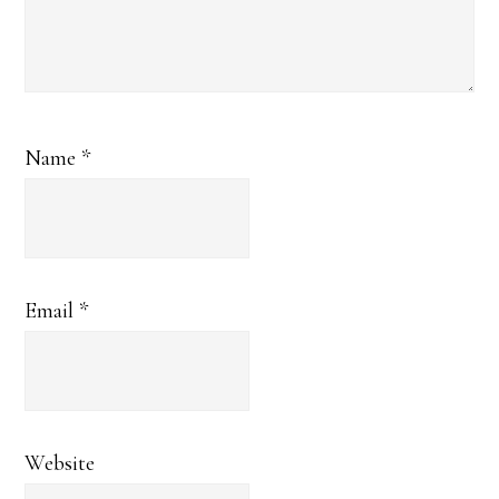
Name
*
Email
*
Website