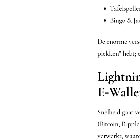
Tafelspelle
Bingo & Jac
De enorme versc
plekken” hebt; er
Lightnin
E‑Walle
Snelheid gaat v
(Bitcoin, Rippl
verwerkt, waard