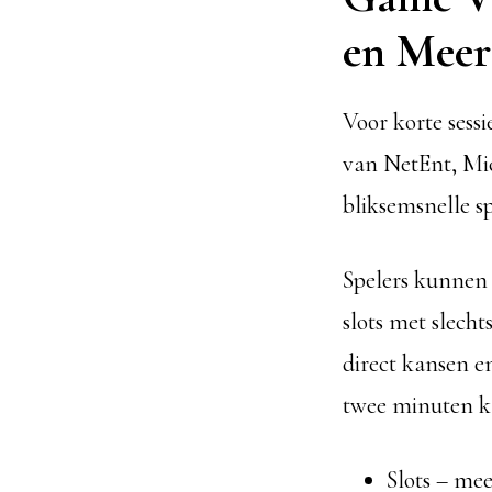
en Meer
Voor korte sess
van NetEnt, Mi
bliksemsnelle sp
Spelers kunnen 
slots met slecht
direct kansen e
twee minuten k
Slots – mee