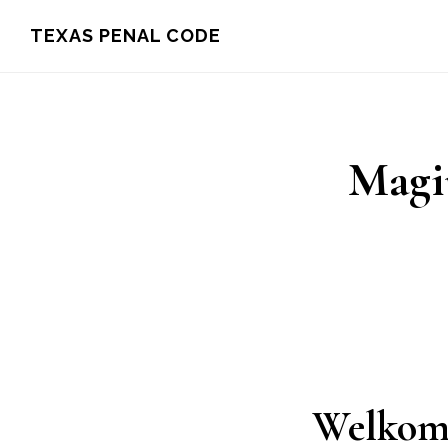
Skip
TEXAS PENAL CODE
to
main
content
Magi
Welkom 