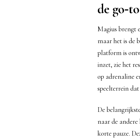
de go‑to
Magius brengt ee
maar het is de b
platform is ont
inzet, zie het 
op adrenaline 
speelterrein dat
De belangrijkst
naar de andere 
korte pauze. Dez