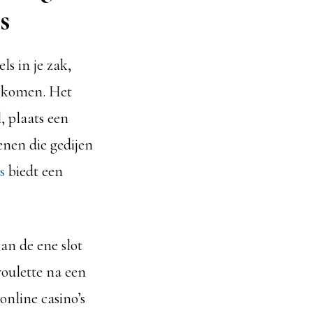
s
ls in je zak,
at komen. Het
, plaats een
enen die gedijen
s
biedt een
an de ene slot
oulette na een
online casino’s