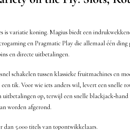
ies is variatie koning. Magius biedt een indrukwekken
crogaming en Pragmatic Play die allemaal één ding
ins en directe uitbetalingen.
snel schakelen tussen klassieke fruitmachines en mo
s een tik. Voor wie iets anders wil, levert een snelle r
n uitbetalingen op, terwijl een snelle blackjack‑han
an worden afgerond.
r dan 5.000 titels van topontwikkelaars.