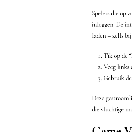
Spelers die op z
inloggen. De int
laden – zelfs b
Tik op de “
Veeg links 
Gebruik de 
Deze gestroomli
die vluchtige m
Game Var