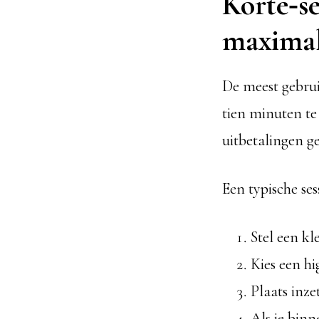
Korte‑se
maximal
De meest gebruik
tien minuten te 
uitbetalingen ge
Een typische sess
Stel een kl
Kies een hi
Plaats inz
Als je bin