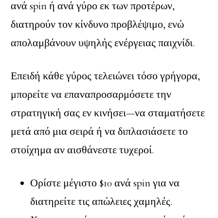
ανά spin ή ανά γύρο εκ των προτέρων,
διατηρούν τον κίνδυνο προβλέψιμο, ενώ
απολαμβάνουν υψηλής ενέργειας παιχνίδι.
Επειδή κάθε γύρος τελειώνει τόσο γρήγορα,
μπορείτε να επαναπροσαρμόσετε την
στρατηγική σας εν κινήσει—να σταματήσετε
μετά από μια σειρά ή να διπλασιάσετε το
στοίχημα αν αισθάνεστε τυχεροί.
Ορίστε μέγιστο $10 ανά spin για να
διατηρείτε τις απώλειες χαμηλές.