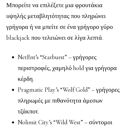
Μπορείτε να επιλέξετε μια φρουτάκια
υψηλής μεταβλητότητας που πληρώνει
γρήγορα ή να μπείτε σε ένα γρήγορο γύρο
blackjack που τελειώνει σε λίγα λεπτά.
NetEnt’s “Starburst” – γρήγορες
περιστροφές, χαμηλό hold για γρήγορα
κέρδη.
Pragmatic Play’s “Wolf Gold” – γρήγορες
πληρωμές με πιθανότητα άμεσων
τζάκποτ.
Nolimit City’s “Wild West” – σύντομοι