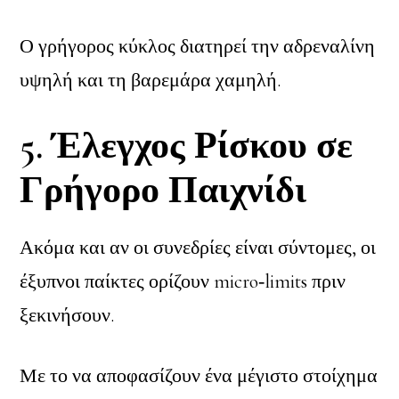
Ο γρήγορος κύκλος διατηρεί την αδρεναλίνη
υψηλή και τη βαρεμάρα χαμηλή.
5. Έλεγχος Ρίσκου σε
Γρήγορο Παιχνίδι
Ακόμα και αν οι συνεδρίες είναι σύντομες, οι
έξυπνοι παίκτες ορίζουν micro‑limits πριν
ξεκινήσουν.
Με το να αποφασίζουν ένα μέγιστο στοίχημα