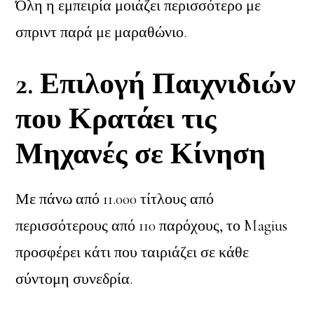
Όλη η εμπειρία μοιάζει περισσότερο με
σπριντ παρά με μαραθώνιο.
2. Επιλογή Παιχνιδιών
που Κρατάει τις
Μηχανές σε Κίνηση
Με πάνω από 11.000 τίτλους από
περισσότερους από 110 παρόχους, το Magius
προσφέρει κάτι που ταιριάζει σε κάθε
σύντομη συνεδρία.