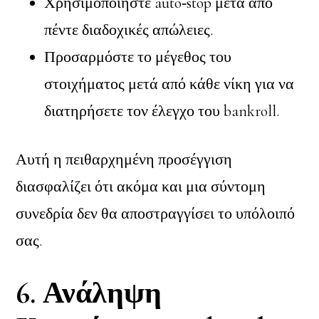
Χρησιμοποιήστε auto‑stop μετά από
πέντε διαδοχικές απώλειες.
Προσαρμόστε το μέγεθος του
στοιχήματος μετά από κάθε νίκη για να
διατηρήσετε τον έλεγχο του bankroll.
Αυτή η πειθαρχημένη προσέγγιση
διασφαλίζει ότι ακόμα και μια σύντομη
συνεδρία δεν θα αποστραγγίσει το υπόλοιπό
σας.
6. Ανάληψη