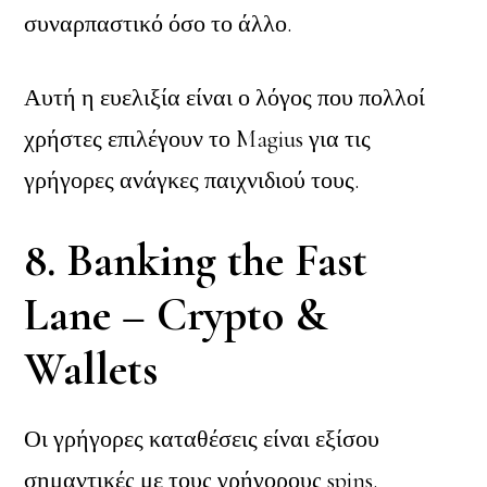
συναρπαστικό όσο το άλλο.
Αυτή η ευελιξία είναι ο λόγος που πολλοί
χρήστες επιλέγουν το Magius για τις
γρήγορες ανάγκες παιχνιδιού τους.
8. Banking the Fast
Lane – Crypto &
Wallets
Οι γρήγορες καταθέσεις είναι εξίσου
σημαντικές με τους γρήγορους spins.