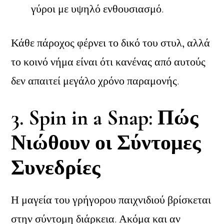
γύροι με υψηλό ενθουσιασμό.
Κάθε πάροχος φέρνει το δικό του στυλ, αλλά
το κοινό νήμα είναι ότι κανένας από αυτούς
δεν απαιτεί μεγάλο χρόνο παραμονής.
3. Spin in a Snap: Πώς
Νιώθουν οι Σύντομες
Συνεδρίες
Η μαγεία του γρήγορου παιχνιδιού βρίσκεται
στην σύντομη διάρκεια. Ακόμα και αν