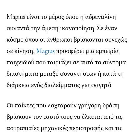
Magius είναι το μέρος όπου η αδρεναλίνη
συναντά την άμεση ικανοποίηση. Σε έναν
κόσμο όπου οι άνθρωποι βρίσκονται συνεχώς
σε κίνηση,
Magius
προσφέρει μια εμπειρία
παιχνιδιού που ταιριάζει σε αυτά τα σύντομα
διαστήματα μεταξύ συναντήσεων ή κατά τη
διάρκεια ενός διαλείμματος για φαγητό.
Οι παίκτες που λαχταρούν γρήγορη δράση
βρίσκουν τον εαυτό τους να έλκεται από τις
αστραπιαίες μηχανικές περιστροφής και τις