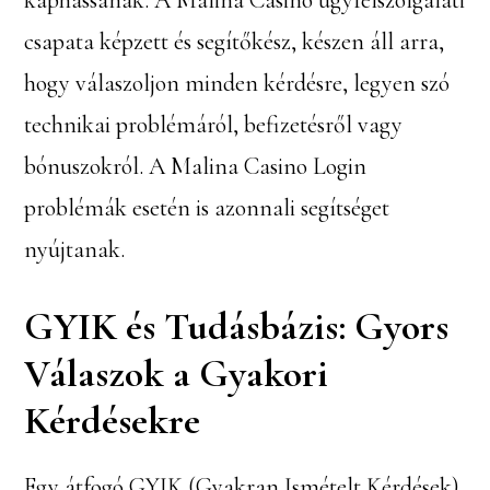
kaphassanak. A Malina Casino ügyfélszolgálati
csapata képzett és segítőkész, készen áll arra,
hogy válaszoljon minden kérdésre, legyen szó
technikai problémáról, befizetésről vagy
bónuszokról. A Malina Casino Login
problémák esetén is azonnali segítséget
nyújtanak.
GYIK és Tudásbázis: Gyors
Válaszok a Gyakori
Kérdésekre
Egy átfogó GYIK (Gyakran Ismételt Kérdések)