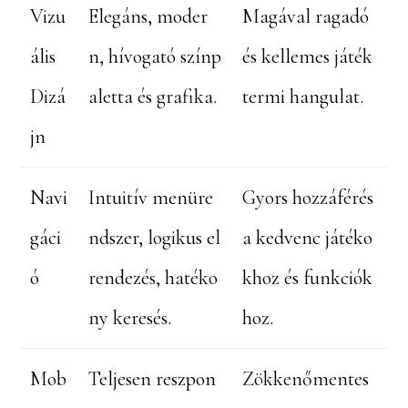
Vizu
Elegáns, moder
Magával ragadó
ális
n, hívogató színp
és kellemes játék
Dizá
aletta és grafika.
termi hangulat.
jn
Navi
Intuitív menüre
Gyors hozzáférés
gáci
ndszer, logikus el
a kedvenc játéko
ó
rendezés, hatéko
khoz és funkciók
ny keresés.
hoz.
Mob
Teljesen reszpon
Zökkenőmentes