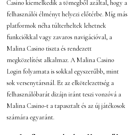
Casino kiemelkedik a tömegből azáltal, hogy a
felhasználói élményt helyezi előtérbe. Míg más
platformok néha túlterheltek lehetnek
funkciókkal vagy zavaros navigációval, a
Malina Casino tiszta és rendezett
megközelítést alkalmaz. A Malina Casino
Login folyamata is sokkal egyszerűbb, mint
sok versenytársnál. Ez az elkötelezettség a
felhasználóbarát dizájn iránt teszi vonzóvá a
Malina Casino-t a tapasztalt és az új játékosok
számára egyaránt.