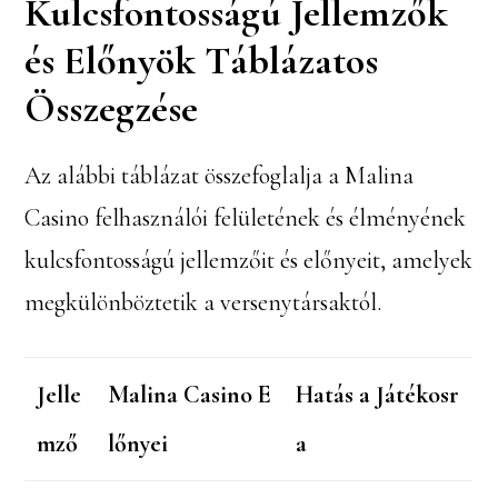
Kulcsfontosságú Jellemzők
és Előnyök Táblázatos
Összegzése
Az alábbi táblázat összefoglalja a Malina
Casino felhasználói felületének és élményének
kulcsfontosságú jellemzőit és előnyeit, amelyek
megkülönböztetik a versenytársaktól.
Jelle
Malina Casino E
Hatás a Játékosr
mző
lőnyei
a