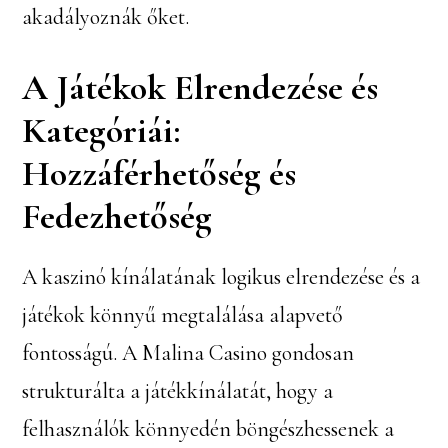
akadályoznák őket.
A Játékok Elrendezése és
Kategóriái:
Hozzáférhetőség és
Fedezhetőség
A kaszinó kínálatának logikus elrendezése és a
játékok könnyű megtalálása alapvető
fontosságú. A Malina Casino gondosan
strukturálta a játékkínálatát, hogy a
felhasználók könnyedén böngészhessenek a