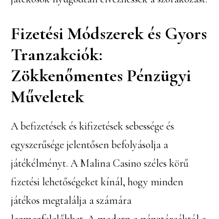
Fizetési Módszerek és Gyors
Tranzakciók:
Zökkenőmentes Pénzügyi
Műveletek
A befizetések és kifizetések sebessége és
egyszerűsége jelentősen befolyásolja a
játékélményt. A Malina Casino széles körű
fizetési lehetőségeket kínál, hogy minden
játékos megtalálja a számára