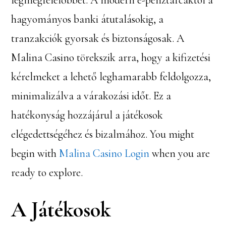
legmegfelelőbbet. A modern e-pénztárcáktól a
hagyományos banki átutalásokig, a
tranzakciók gyorsak és biztonságosak. A
Malina Casino törekszik arra, hogy a kifizetési
kérelmeket a lehető leghamarabb feldolgozza,
minimalizálva a várakozási időt. Ez a
hatékonyság hozzájárul a játékosok
elégedettségéhez és bizalmához. You might
begin with
Malina Casino Login
when you are
ready to explore.
A Játékosok