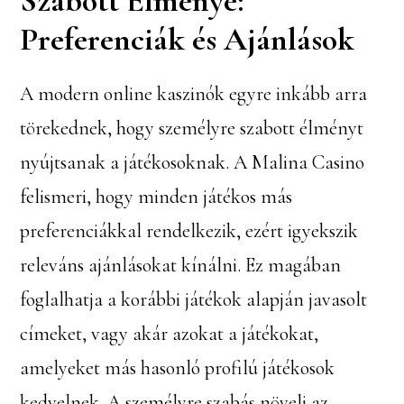
Szabott Élménye:
Preferenciák és Ajánlások
A modern online kaszinók egyre inkább arra
törekednek, hogy személyre szabott élményt
nyújtsanak a játékosoknak. A Malina Casino
felismeri, hogy minden játékos más
preferenciákkal rendelkezik, ezért igyekszik
releváns ajánlásokat kínálni. Ez magában
foglalhatja a korábbi játékok alapján javasolt
címeket, vagy akár azokat a játékokat,
amelyeket más hasonló profilú játékosok
kedvelnek. A személyre szabás növeli az