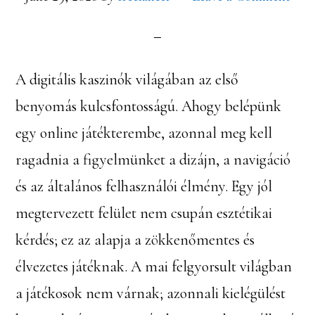
A digitális kaszinók világában az első
benyomás kulcsfontosságú. Ahogy belépünk
egy online játékterembe, azonnal meg kell
ragadnia a figyelmünket a dizájn, a navigáció
és az általános felhasználói élmény. Egy jól
megtervezett felület nem csupán esztétikai
kérdés; ez az alapja a zökkenőmentes és
élvezetes játéknak. A mai felgyorsult világban
a játékosok nem várnak; azonnali kielégülést