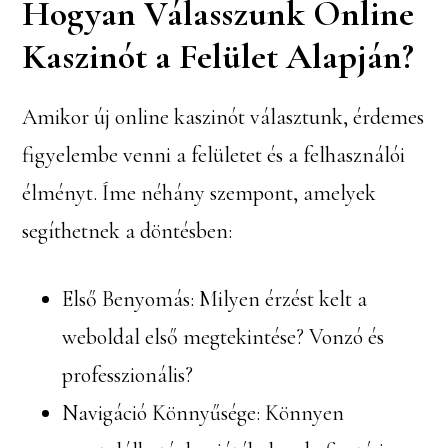
Hogyan Válasszunk Online
Kaszinót a Felület Alapján?
Amikor új online kaszinót választunk, érdemes
figyelembe venni a felületet és a felhasználói
élményt. Íme néhány szempont, amelyek
segíthetnek a döntésben:
Első Benyomás: Milyen érzést kelt a
weboldal első megtekintése? Vonzó és
professzionális?
Navigáció Könnyűsége: Könnyen