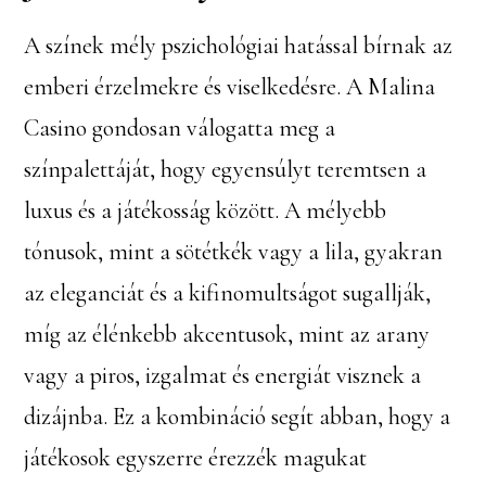
A színek mély pszichológiai hatással bírnak az
emberi érzelmekre és viselkedésre. A Malina
Casino gondosan válogatta meg a
színpalettáját, hogy egyensúlyt teremtsen a
luxus és a játékosság között. A mélyebb
tónusok, mint a sötétkék vagy a lila, gyakran
az eleganciát és a kifinomultságot sugallják,
míg az élénkebb akcentusok, mint az arany
vagy a piros, izgalmat és energiát visznek a
dizájnba. Ez a kombináció segít abban, hogy a
játékosok egyszerre érezzék magukat