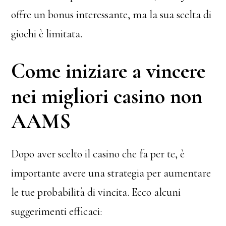
offre un bonus interessante, ma la sua scelta di
giochi è limitata.
Come iniziare a vincere
nei migliori casino non
AAMS
Dopo aver scelto il casino che fa per te, è
importante avere una strategia per aumentare
le tue probabilità di vincita. Ecco alcuni
suggerimenti efficaci: