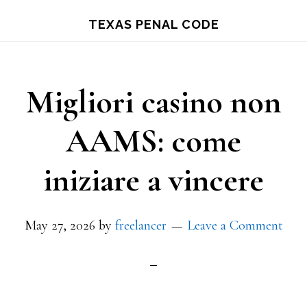
Skip
TEXAS PENAL CODE
to
main
content
Migliori casino non
AAMS: come
iniziare a vincere
May 27, 2026
by
freelancer
Leave a Comment