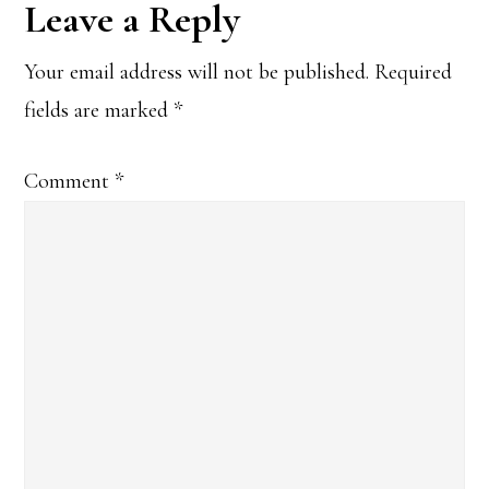
Reader
Leave a Reply
Interactions
Your email address will not be published.
Required
fields are marked
*
Comment
*