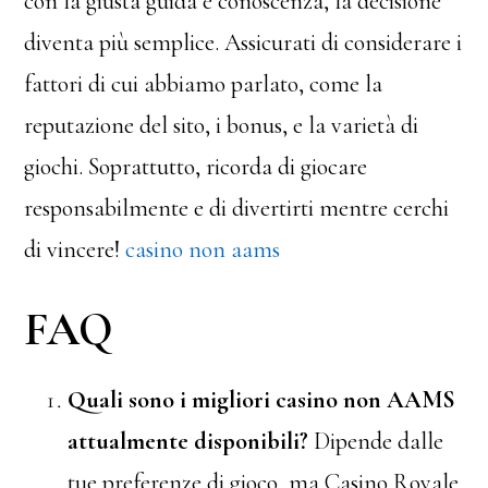
con la giusta guida e conoscenza, la decisione
diventa più semplice. Assicurati di considerare i
fattori di cui abbiamo parlato, come la
reputazione del sito, i bonus, e la varietà di
giochi. Soprattutto, ricorda di giocare
responsabilmente e di divertirti mentre cerchi
di vincere!
casino non aams
FAQ
Quali sono i migliori casino non AAMS
attualmente disponibili?
Dipende dalle
tue preferenze di gioco, ma Casino Royale