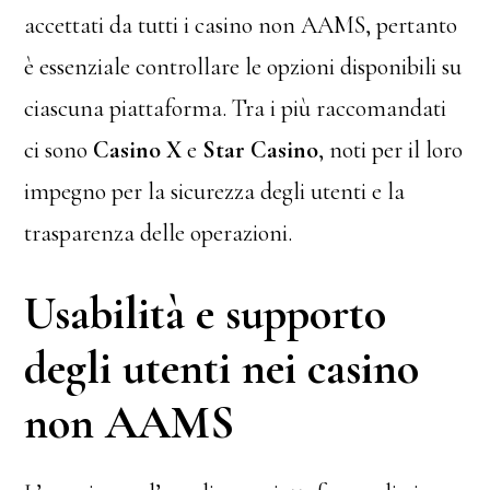
accettati da tutti i casino non AAMS, pertanto
è essenziale controllare le opzioni disponibili su
ciascuna piattaforma. Tra i più raccomandati
ci sono
Casino X
e
Star Casino
, noti per il loro
impegno per la sicurezza degli utenti e la
trasparenza delle operazioni.
Usabilità e supporto
degli utenti nei casino
non AAMS