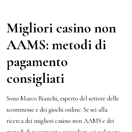
Migliori casino non
AAMS: metodi di
pagamento
consigliati
Sono Marco Bianchi, esperto del settore delle
scommesse e dei giochi online. Se sei alla
ricerca dei migliori casino non AAMS e dei