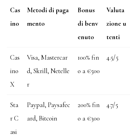
Cas
Metodi di paga
Bonus
Valuta
ino
mento
di benv
zione u
enuto
tenti
Cas
Visa, Mastercar
100% fin
4.5/5
ino
d, Skrill, Netelle
o a €500
X
r
Sta
Paypal, Paysafec
200% fin
4.7/5
r C
ard, Bitcoin
o a €300
asi