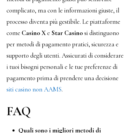
complicato, ma con le informazioni giuste, il
processo diventa più gestibile. Le piattaforme
come
Casino X
e
Star Casino
si distinguono
per metodi di pagamento pratici, sicurezza e
supporto degli utenti. Assicurati di considerare
i tuoi bisogni personali e le tue preferenze di
pagamento prima di prendere una decisione
siti casino non AAMS
.
FAQ
Quali sono i migliori metodi di