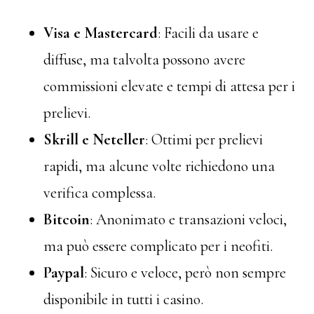
Visa e Mastercard
: Facili da usare e
diffuse, ma talvolta possono avere
commissioni elevate e tempi di attesa per i
prelievi.
Skrill e Neteller
: Ottimi per prelievi
rapidi, ma alcune volte richiedono una
verifica complessa.
Bitcoin
: Anonimato e transazioni veloci,
ma può essere complicato per i neofiti.
Paypal
: Sicuro e veloce, però non sempre
disponibile in tutti i casino.