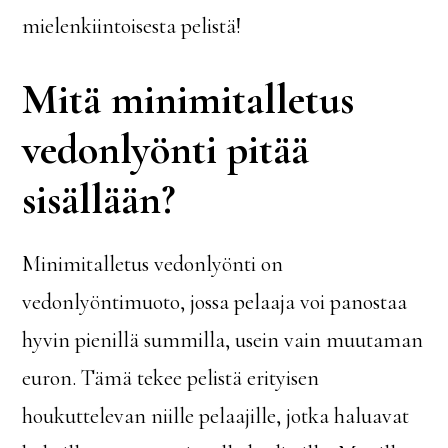
mielenkiintoisesta pelistä!
Mitä minimitalletus
vedonlyönti pitää
sisällään?
Minimitalletus vedonlyönti on
vedonlyöntimuoto, jossa pelaaja voi panostaa
hyvin pienillä summilla, usein vain muutaman
euron. Tämä tekee pelistä erityisen
houkuttelevan niille pelaajille, jotka haluavat