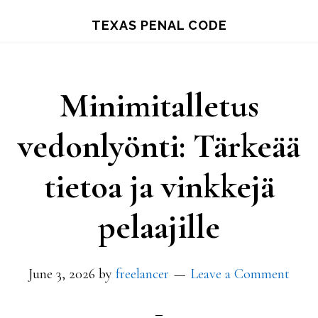
Skip
TEXAS PENAL CODE
to
main
content
Minimitalletus
vedonlyönti: Tärkeää
tietoa ja vinkkejä
pelaajille
June 3, 2026
by
freelancer
Leave a Comment