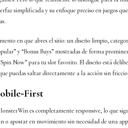
nterfaz simplificada y su enfoque preciso en juegos q
as.
ento en que abres el sitio: un diseño limpio, categor
opular” y “Bonus Buys” mostradas de forma prominen
“Spin Now” para tu slot favorito. El diseño está deli
ue puedas saltar directamente a la acción sin friccio
bile‑First
 MonsterWin es completamente responsive, lo que sign
in o apostar en movimiento sin necesidad de una app