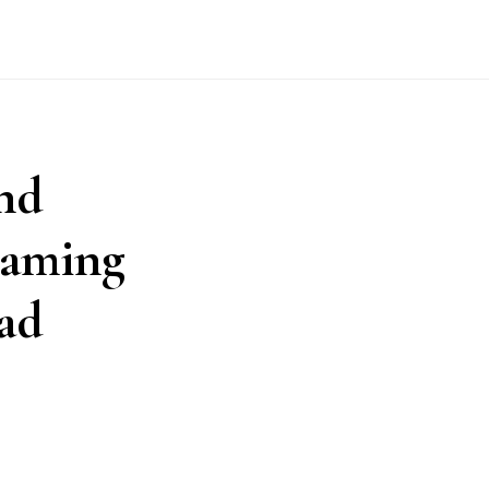
nd
Gaming
dad