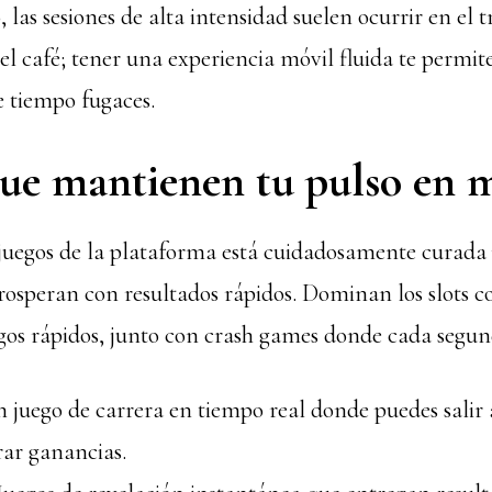
 las sesiones de alta intensidad suelen ocurrir en el 
el café; tener una experiencia móvil fluida te permi
e tiempo fugaces.
que mantienen tu pulso en 
 juegos de la plataforma está cuidadosamente curada
rosperan con resultados rápidos. Dominan los slots c
agos rápidos, junto con crash games donde cada segun
 juego de carrera en tiempo real donde puedes salir 
rar ganancias.