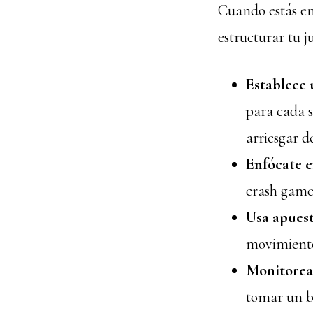
Cuando estás en
estructurar tu j
Establece 
para cada 
arriesgar 
Enfócate e
crash game
Usa apuest
movimiento 
Monitorea
tomar un br