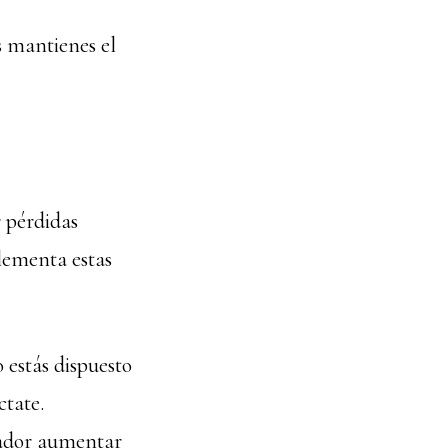
s mantienes el
r pérdidas
lementa estas
estás dispuesto
tate.
ador aumentar