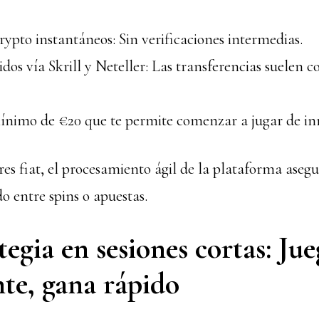
rypto instantáneos: Sin verificaciones intermedias.
idos vía Skrill y Neteller: Las transferencias suelen 
ínimo de €20 que te permite comenzar a jugar de in
eres fiat, el procesamiento ágil de la plataforma aseg
o entre spins o apuestas.
tegia en sesiones cortas: Jue
nte, gana rápido