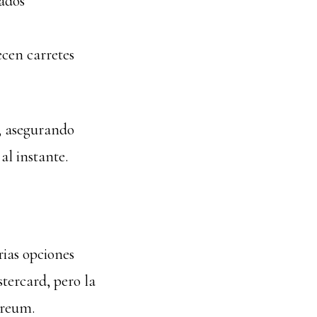
ados
cen carretes
d, asegurando
al instante.
rias opciones
tercard, pero la
ereum.