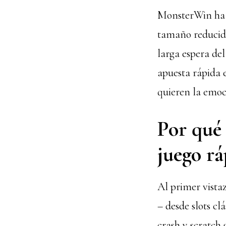
MonsterWin ha c
tamaño reducido
larga espera del
apuesta rápida 
quieren la emoc
Por qué
juego rá
Al primer vista
– desde slots cl
crash y scratch