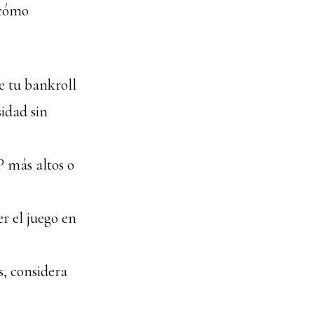
 cómo
 tu bankroll
idad sin
 más altos o
r el juego en
s, considera