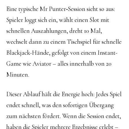
Eine typische Mr Punter‑Session sieht so aus:
Spieler loggt sich ein, wählt einen Slot mit
schnellen Auszahlungen, dreht 10 Mal,
wechselt dann zu einem Tischspiel für schnelle
Blackjack-Hände, gefolgt von einem Instant-
Game wie Aviator – alles innerhalb von 20
Minuten.
Dieser Ablauf hält die Energie hoch: Jedes Spiel
endet schnell, was den sofortigen Übergang
zum nächsten fördert. Wenn die Session endet,
haben die Spieler mehrere Ergebnisse erlebt –