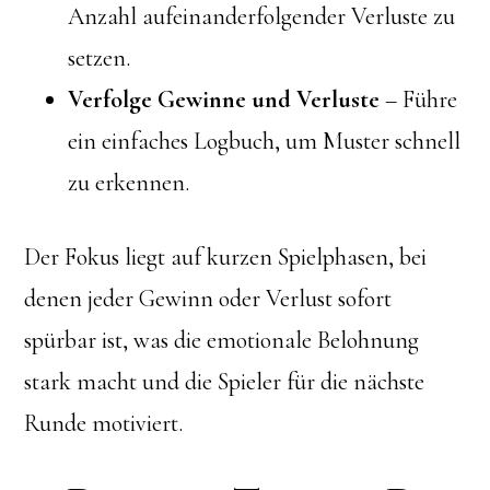
Anzahl aufeinanderfolgender Verluste zu
setzen.
Verfolge Gewinne und Verluste
– Führe
ein einfaches Logbuch, um Muster schnell
zu erkennen.
Der Fokus liegt auf kurzen Spielphasen, bei
denen jeder Gewinn oder Verlust sofort
spürbar ist, was die emotionale Belohnung
stark macht und die Spieler für die nächste
Runde motiviert.