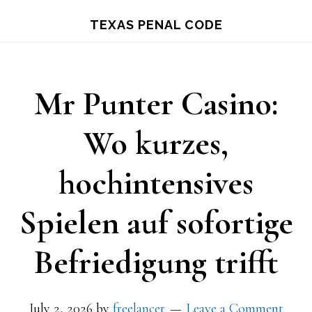
Skip
TEXAS PENAL CODE
to
main
content
Mr Punter Casino:
Wo kurzes,
hochintensives
Spielen auf sofortige
Befriedigung trifft
July 2, 2026
by
freelancer
Leave a Comment