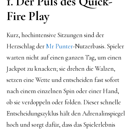
1. Der Puls des Quick-
Fire Play
Kurz, hochintensive Sitzungen sind der
Herzschlag der
Mr Punter
-Nutzerbasis. Spieler
warten nicht auf einen ganzen Tag, um einen
Jackpot zu knacken; sie drehen die Walzen,
setzen eine Wette und entscheiden fast sofort
nach einem einzelnen Spin oder einer Hand,
ob sie verdoppeln oder folden. Dieser schnelle
Entscheidungszyklus hält den Adrenalinspiegel
hoch und sorgt dafür, dass das Spielerlebnis