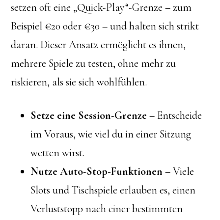
setzen oft eine „Quick-Play“-Grenze – zum
Beispiel €20 oder €30 – und halten sich strikt
daran. Dieser Ansatz ermöglicht es ihnen,
mehrere Spiele zu testen, ohne mehr zu
riskieren, als sie sich wohlfühlen.
Setze eine Session-Grenze
– Entscheide
im Voraus, wie viel du in einer Sitzung
wetten wirst.
Nutze Auto-Stop-Funktionen
– Viele
Slots und Tischspiele erlauben es, einen
Verluststopp nach einer bestimmten