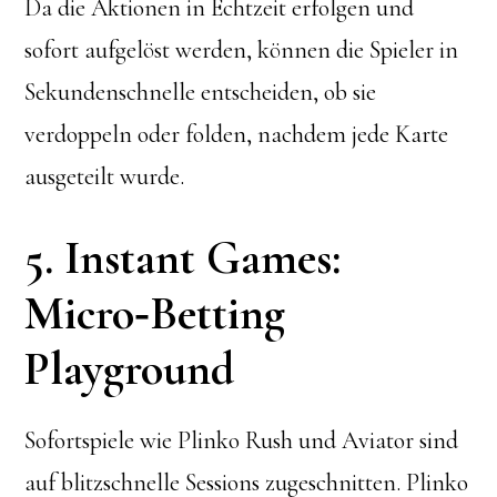
Da die Aktionen in Echtzeit erfolgen und
sofort aufgelöst werden, können die Spieler in
Sekundenschnelle entscheiden, ob sie
verdoppeln oder folden, nachdem jede Karte
ausgeteilt wurde.
5. Instant Games:
Micro‑Betting
Playground
Sofortspiele wie Plinko Rush und Aviator sind
auf blitzschnelle Sessions zugeschnitten. Plinko