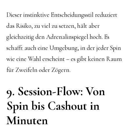
Dieser instinktive Entscheidungsstil reduziert
das Risiko, zu viel zu setzen, hält aber
gleichzeitig den Adrenalinspiegel hoch. Es
schafft auch eine Umgebung, in der jeder Spin
wie eine Wahl erscheint – es gibt keinen Raum
für Zweifeln oder Zögern.
9. Session-Flow: Von
Spin bis Cashout in
Minuten