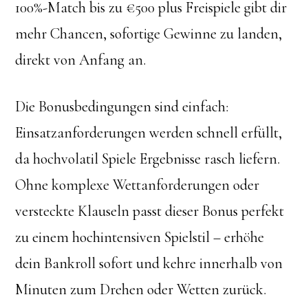
100%-Match bis zu €500 plus Freispiele gibt dir
mehr Chancen, sofortige Gewinne zu landen,
direkt von Anfang an.
Die Bonusbedingungen sind einfach:
Einsatzanforderungen werden schnell erfüllt,
da hochvolatil Spiele Ergebnisse rasch liefern.
Ohne komplexe Wettanforderungen oder
versteckte Klauseln passt dieser Bonus perfekt
zu einem hochintensiven Spielstil – erhöhe
dein Bankroll sofort und kehre innerhalb von
Minuten zum Drehen oder Wetten zurück.