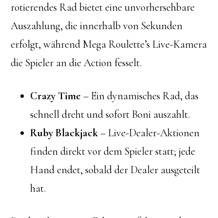
rotierendes Rad bietet eine unvorhersehbare
Auszahlung, die innerhalb von Sekunden
erfolgt, während Mega Roulette’s Live-Kamera
die Spieler an die Action fesselt.
Crazy Time
– Ein dynamisches Rad, das
schnell dreht und sofort Boni auszahlt.
Ruby Blackjack
– Live-Dealer-Aktionen
finden direkt vor dem Spieler statt; jede
Hand endet, sobald der Dealer ausgeteilt
hat.