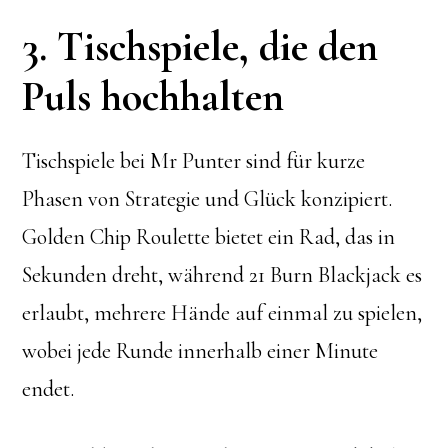
3. Tischspiele, die den
Puls hochhalten
Tischspiele bei Mr Punter sind für kurze
Phasen von Strategie und Glück konzipiert.
Golden Chip Roulette bietet ein Rad, das in
Sekunden dreht, während 21 Burn Blackjack es
erlaubt, mehrere Hände auf einmal zu spielen,
wobei jede Runde innerhalb einer Minute
endet.