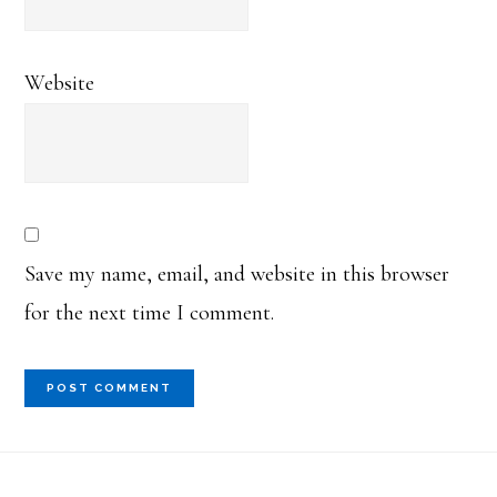
Website
Save my name, email, and website in this browser
for the next time I comment.