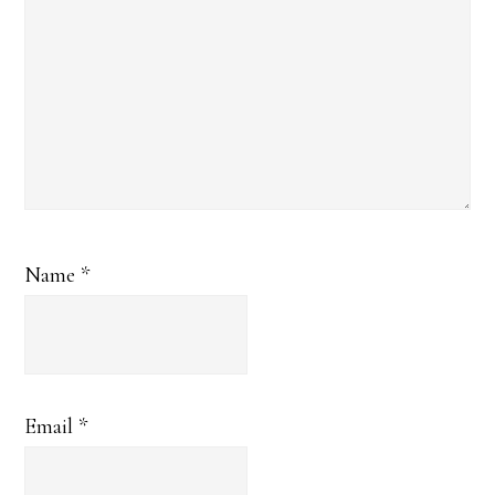
Name
*
Email
*