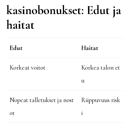
kasinobonukset: Edut ja
haitat
Edut
Haitat
Korkeat voitot
Korkea talon et
u
Nopeat talletukset ja nost
Riippuvuus risk
ot
i