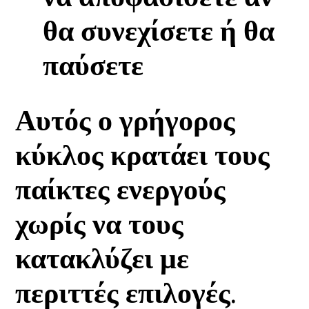
θα συνεχίσετε ή θα
παύσετε
Αυτός ο γρήγορος
κύκλος κρατάει τους
παίκτες ενεργούς
χωρίς να τους
κατακλύζει με
περιττές επιλογές.