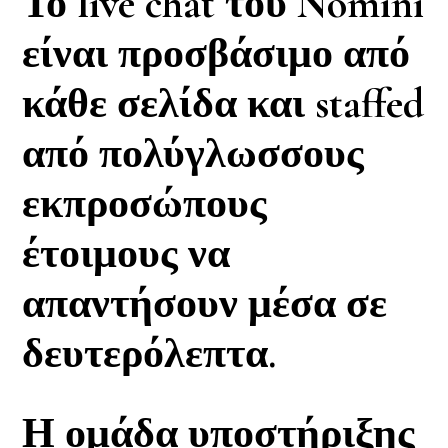
Το live chat του Nomini
είναι προσβάσιμο από
κάθε σελίδα και staffed
από πολύγλωσσους
εκπροσώπους
έτοιμους να
απαντήσουν μέσα σε
δευτερόλεπτα.
Η ομάδα υποστήριξης