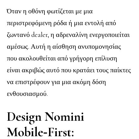
Όταν η οθόνη φωτίζεται με μια
περιστρεφόμενη ρόδα ή μια εντολή από
ζωντανό dealer, η αδρεναλίνη ενεργοποιείται
αμέσως. Αυτή η αίσθηση ανυπομονησίας
που ακολουθείται από γρήγορη επίλυση
είναι ακριβώς αυτό που κρατάει τους παίκτες
να επιστρέφουν για μια ακόμη δόση
ενθουσιασμού.
Design Nomini
Mobile‑First: