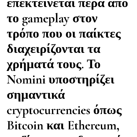
επεκτείνεται πέρα από
το gameplay στον
τρόπο που οι παίκτες
διαχειρίζονται τα
χρήματά τους. Το
Nomini υποστηρίζει
σημαντικά
cryptocurrencies όπως
Bitcoin και Ethereum,