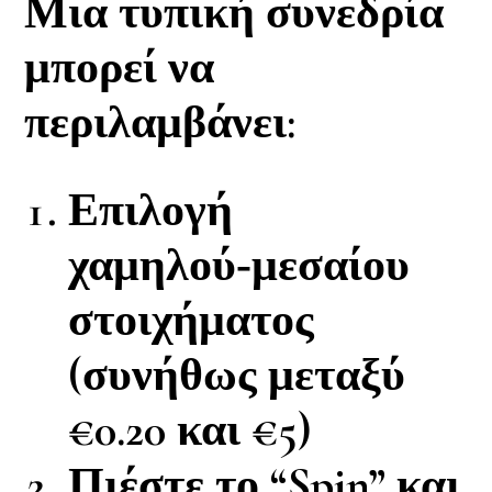
Μια τυπική συνεδρία
μπορεί να
περιλαμβάνει:
Επιλογή
χαμηλού‑μεσαίου
στοιχήματος
(συνήθως μεταξύ
€0.20 και €5)
Πιέστε το “Spin” και