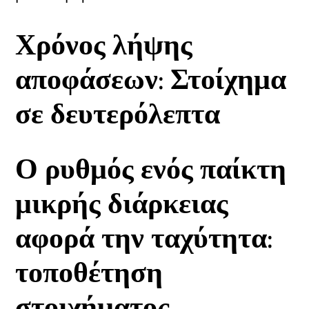
Χρόνος λήψης
αποφάσεων: Στοίχημα
σε δευτερόλεπτα
Ο ρυθμός ενός παίκτη
μικρής διάρκειας
αφορά την ταχύτητα:
τοποθέτηση
στοιχήματος,