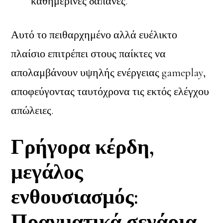
καθημερινές δαπάνες.
Αυτό το πειθαρχημένο αλλά ευέλικτο
πλαίσιο επιτρέπει στους παίκτες να
απολαμβάνουν υψηλής ενέργειας gameplay,
αποφεύγοντας ταυτόχρονα τις εκτός ελέγχου
απώλειες.
Γρήγορα κέρδη,
μεγάλος
ενθουσιασμός:
Πραγματικά σενάρια