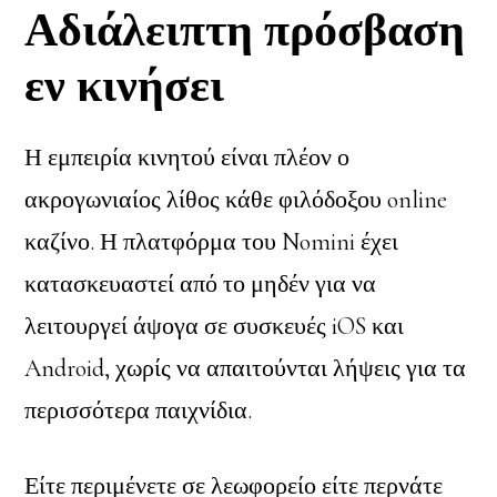
Αδιάλειπτη πρόσβαση
εν κινήσει
Η εμπειρία κινητού είναι πλέον ο
ακρογωνιαίος λίθος κάθε φιλόδοξου online
καζίνο. Η πλατφόρμα του Nomini έχει
κατασκευαστεί από το μηδέν για να
λειτουργεί άψογα σε συσκευές iOS και
Android, χωρίς να απαιτούνται λήψεις για τα
περισσότερα παιχνίδια.
Είτε περιμένετε σε λεωφορείο είτε περνάτε