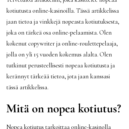
kotiutusta online-kasinoilla. Tässä artikkelissa
jaan tietoa ja vinkkejä nopeasta kotiutuksesta,
joka on tärkeä osa online-pelaamista. Olen
kokenut copywriter ja online-roulettepelaaja,
jolla on yli 15 vuoden kokemus alalta. Olen
tutkinut perusteellisesti nopeaa kotiutusta ja
kerännyt tärkeää tietoa,
jota jaan kanssasi
tässä artikkelissa.
Mitä on nopea kotiutus?
Nopea kotiutus tarkoittaa online-kasinolla