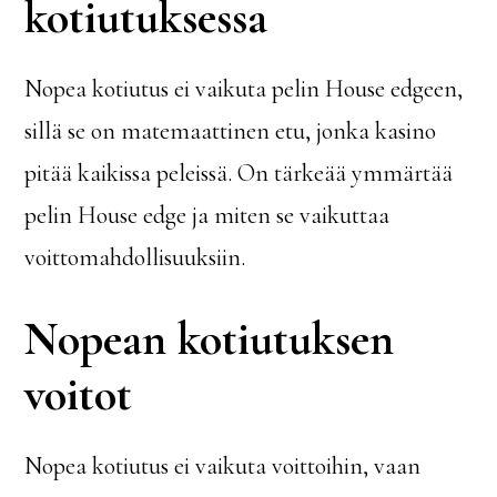
kotiutuksessa
Nopea kotiutus ei vaikuta pelin House edgeen,
sillä se on matemaattinen etu, jonka kasino
pitää kaikissa peleissä. On tärkeää ymmärtää
pelin House edge ja miten se vaikuttaa
voittomahdollisuuksiin.
Nopean kotiutuksen
voitot
Nopea kotiutus ei vaikuta voittoihin, vaan