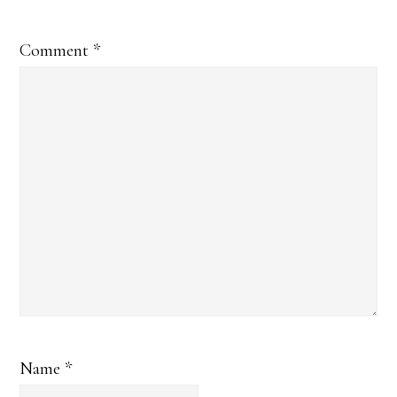
Comment
*
Name
*