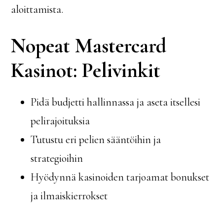
aloittamista.
Nopeat Mastercard
Kasinot: Pelivinkit
Pidä budjetti hallinnassa ja aseta itsellesi
pelirajoituksia
Tutustu eri pelien sääntöihin ja
strategioihin
Hyödynnä kasinoiden tarjoamat bonukset
ja ilmaiskierrokset