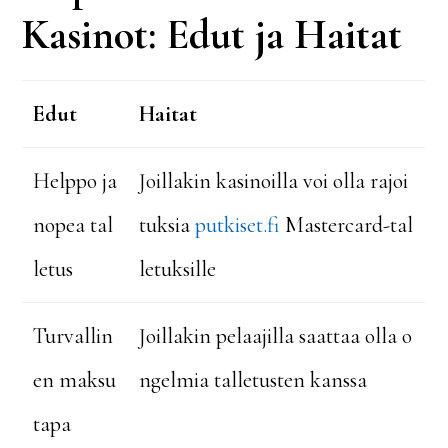
Kasinot: Edut ja Haitat
Edut
Haitat
Helppo ja
Joillakin kasinoilla voi olla rajoi
nopea tal
tuksia
putkiset.fi
Mastercard-tal
letus
letuksille
Turvallin
Joillakin pelaajilla saattaa olla o
en maksu
ngelmia talletusten kanssa
tapa