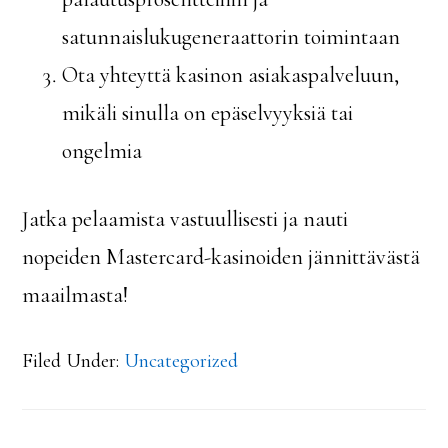
satunnaislukugeneraattorin toimintaan
Ota yhteyttä kasinon asiakaspalveluun,
mikäli sinulla on epäselvyyksiä tai
ongelmia
Jatka pelaamista vastuullisesti ja nauti
nopeiden Mastercard-kasinoiden jännittävästä
maailmasta!
Filed Under:
Uncategorized