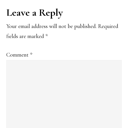
Reader
Leave a Reply
Interactions
Your email address will not be published.
Required
fields are marked
*
Comment
*