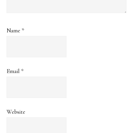
Name
*
Email
*
Website