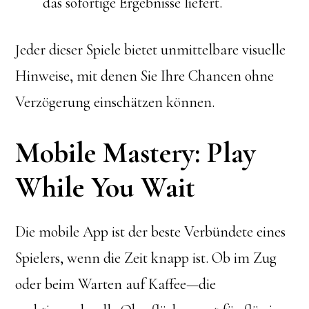
das sofortige Ergebnisse liefert.
Jeder dieser Spiele bietet unmittelbare visuelle
Hinweise, mit denen Sie Ihre Chancen ohne
Verzögerung einschätzen können.
Mobile Mastery: Play
While You Wait
Die mobile App ist der beste Verbündete eines
Spielers, wenn die Zeit knapp ist. Ob im Zug
oder beim Warten auf Kaffee—die