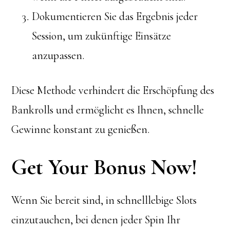
Dokumentieren Sie das Ergebnis jeder
Session, um zukünftige Einsätze
anzupassen.
Diese Methode verhindert die Erschöpfung des
Bankrolls und ermöglicht es Ihnen, schnelle
Gewinne konstant zu genießen.
Get Your Bonus Now!
Wenn Sie bereit sind, in schnelllebige Slots
einzutauchen, bei denen jeder Spin Ihr