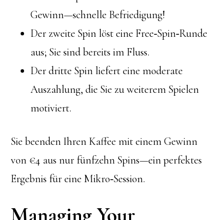
Gewinn—schnelle Befriedigung!
Der zweite Spin löst eine Free‑Spin‑Runde
aus; Sie sind bereits im Fluss.
Der dritte Spin liefert eine moderate
Auszahlung, die Sie zu weiterem Spielen
motiviert.
Sie beenden Ihren Kaffee mit einem Gewinn
von €4 aus nur fünfzehn Spins—ein perfektes
Ergebnis für eine Mikro‑Session.
Managing Your