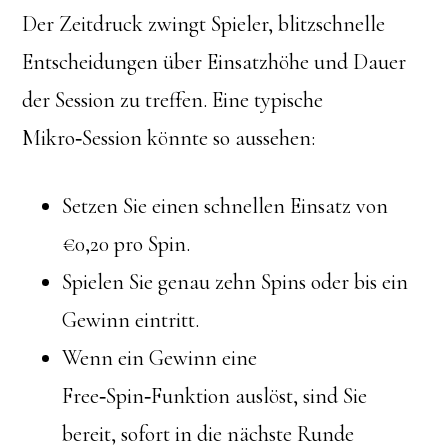
Der Zeitdruck zwingt Spieler, blitzschnelle
Entscheidungen über Einsatzhöhe und Dauer
der Session zu treffen. Eine typische
Mikro‑Session könnte so aussehen:
Setzen Sie einen schnellen Einsatz von
€0,20 pro Spin.
Spielen Sie genau zehn Spins oder bis ein
Gewinn eintritt.
Wenn ein Gewinn eine
Free‑Spin‑Funktion auslöst, sind Sie
bereit, sofort in die nächste Runde