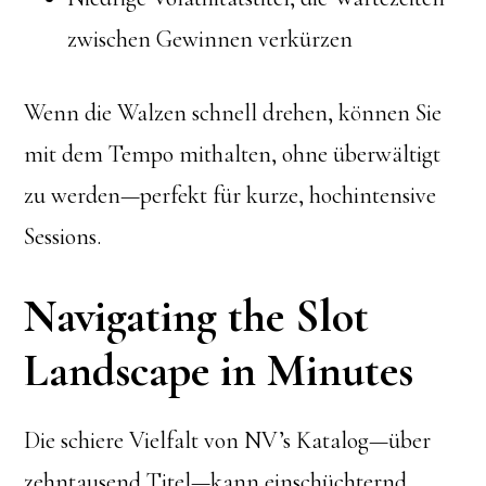
zwischen Gewinnen verkürzen
Wenn die Walzen schnell drehen, können Sie
mit dem Tempo mithalten, ohne überwältigt
zu werden—perfekt für kurze, hochintensive
Sessions.
Navigating the Slot
Landscape in Minutes
Die schiere Vielfalt von NV’s Katalog—über
zehntausend Titel—kann einschüchternd