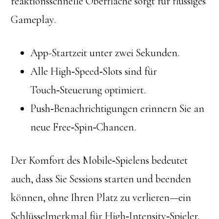
reaktionsschnelle Oberfläche sorgt für flüssiges
Gameplay.
App-Startzeit unter zwei Sekunden.
Alle High‑Speed‑Slots sind für
Touch‑Steuerung optimiert.
Push‑Benachrichtigungen erinnern Sie an
neue Free‑Spin‑Chancen.
Der Komfort des Mobile‑Spielens bedeutet
auch, dass Sie Sessions starten und beenden
können, ohne Ihren Platz zu verlieren—ein
Schlüsselmerkmal für High‑Intensity‑Spieler.