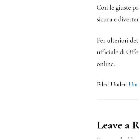
Con le giuste pr
sicura e diverte
Per ulteriori det
ufficiale di Off
online.
Filed Under:
Unc
Reader
Leave a 