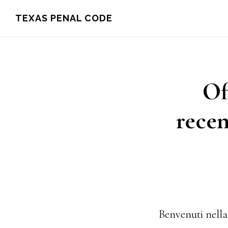
Skip
TEXAS PENAL CODE
to
main
content
Of
recen
Benvenuti nella 