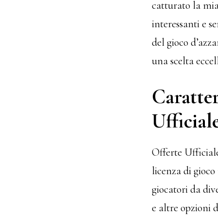
catturato la mi
interessanti e s
del gioco d’azza
una scelta
eccel
Caratter
Ufficial
Offerte Ufficia
licenza di gioco
giocatori da div
e altre opzioni 