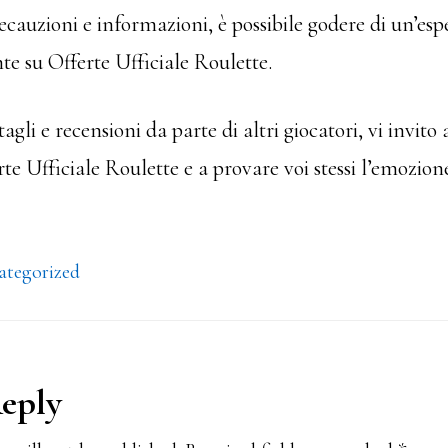
ecauzioni e informazioni, è possibile godere di un’esp
nte su Offerte Ufficiale Roulette.
tagli e recensioni da parte di altri giocatori, vi invito a 
erte Ufficiale Roulette e a provare voi stessi l’emozion
ategorized
Reply