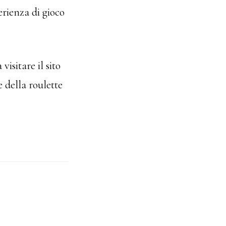
erienza di gioco
visitare il sito
e della roulette