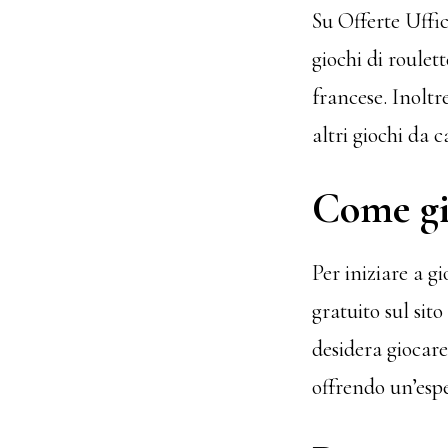
Su Offerte Uffi
giochi di roulet
francese. Inoltr
altri giochi da c
Come gio
Per iniziare a g
gratuito sul sito
desidera giocare.
offrendo un’espe