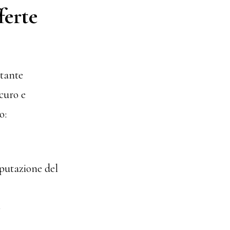
ferte
rtante
icuro e
o:
eputazione del
ò