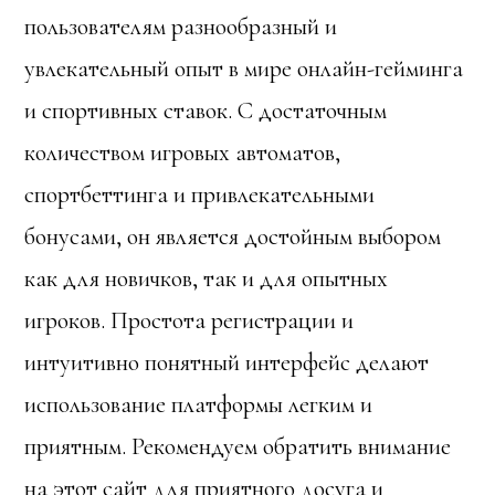
пользователям разнообразный и
увлекательный опыт в мире онлайн-гейминга
и спортивных ставок. С достаточным
количеством игровых автоматов,
спортбеттинга и привлекательными
бонусами, он является достойным выбором
как для новичков, так и для опытных
игроков. Простота регистрации и
интуитивно понятный интерфейс делают
использование платформы легким и
приятным. Рекомендуем обратить внимание
на этот сайт для приятного досуга и