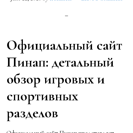
Официальный сайт
Пинап: детальный
обзор игровых и
спортивных
разделов