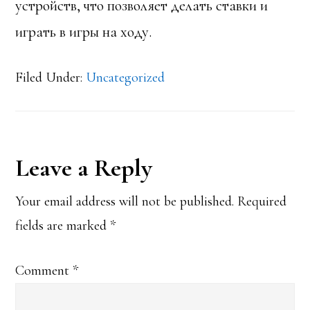
устройств, что позволяет делать ставки и
играть в игры на ходу.
Filed Under:
Uncategorized
Reader
Leave a Reply
Interactions
Your email address will not be published.
Required
fields are marked
*
Comment
*