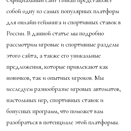
Официальный сайт Пинап представляет
собой одну из самых популярных платформ
для онлайн-гейминга и спортивных ставок в
России. В данной статье мы подробно
рассмотрим игровые и спортивные разделы
этого сайта, а также его уникальные
предложения, которые привлекают как
новичков, так и опытных игроков. Мы
исследуем разнообразие игровых автоматов,
настольных игр, спортивных ставок и
бонусных программ, что поможет вам
разобраться в потенциале этой платформы.