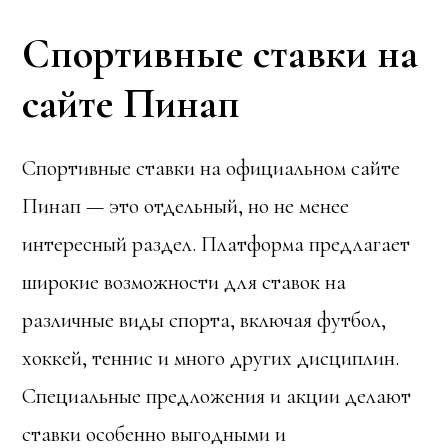
Спортивные ставки на
сайте Пинап
Спортивные ставки на официальном сайте
Пинап — это отдельный, но не менее
интересный раздел. Платформа предлагает
широкие возможности для ставок на
различные виды спорта, включая футбол,
хоккей, теннис и много других дисциплин.
Специальные предложения и акции делают
ставки особенно выгодными и