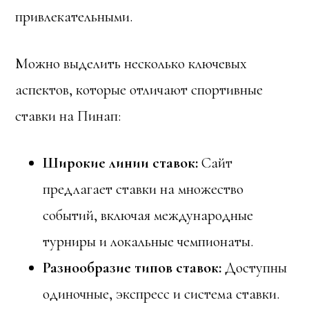
привлекательными.
Можно выделить несколько ключевых
аспектов, которые отличают спортивные
ставки на Пинап:
Широкие линии ставок:
Сайт
предлагает ставки на множество
событий, включая международные
турниры и локальные чемпионаты.
Разнообразие типов ставок:
Доступны
одиночные, экспресс и система ставки.