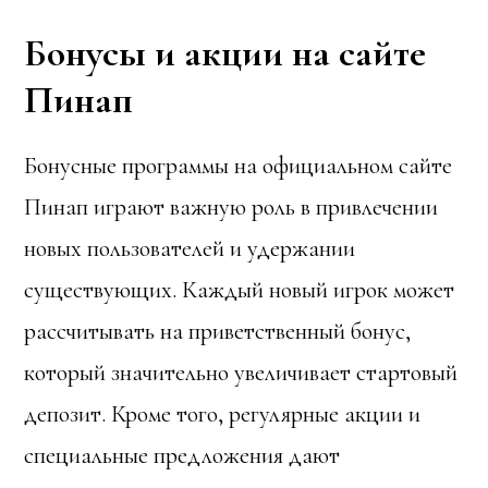
Бонусы и акции на сайте
Пинап
Бонусные программы на официальном сайте
Пинап играют важную роль в привлечении
новых пользователей и удержании
существующих. Каждый новый игрок может
рассчитывать на приветственный бонус,
который значительно увеличивает стартовый
депозит. Кроме того, регулярные акции и
специальные предложения дают