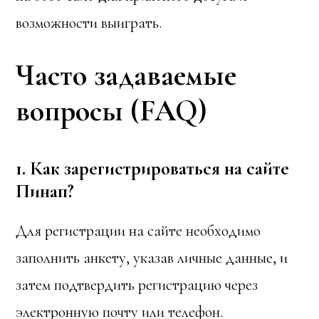
возможности выиграть.
Часто задаваемые
вопросы (FAQ)
1. Как зарегистрироваться на сайте
Пинап?
Для регистрации на сайте необходимо
заполнить анкету, указав личные данные, и
затем подтвердить регистрацию через
электронную почту или телефон.