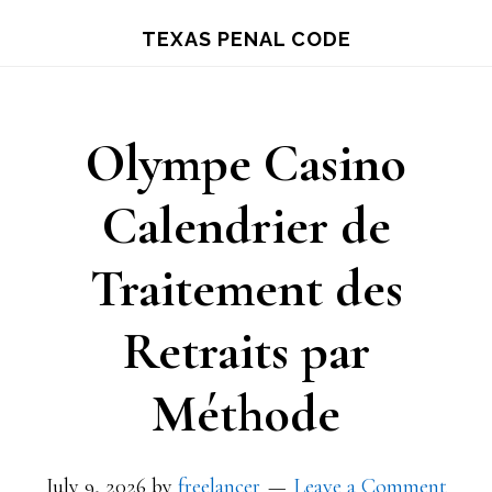
Skip
TEXAS PENAL CODE
to
main
content
Olympe Casino
Calendrier de
Traitement des
Retraits par
Méthode
July 9, 2026
by
freelancer
Leave a Comment