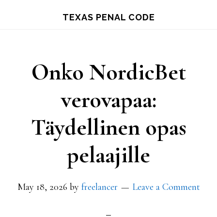
Skip
TEXAS PENAL CODE
to
main
content
Onko NordicBet
verovapaa:
Täydellinen opas
pelaajille
May 18, 2026
by
freelancer
Leave a Comment