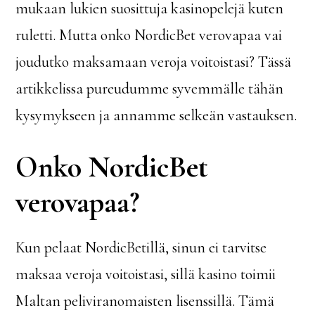
mukaan lukien suosittuja kasinopelejä kuten
ruletti. Mutta onko NordicBet verovapaa vai
joudutko maksamaan veroja voitoistasi? Tässä
artikkelissa pureudumme syvemmälle tähän
kysymykseen ja annamme selkeän vastauksen.
Onko NordicBet
verovapaa?
Kun pelaat NordicBetillä, sinun ei tarvitse
maksaa veroja voitoistasi, sillä kasino toimii
Maltan peliviranomaisten lisenssillä. Tämä