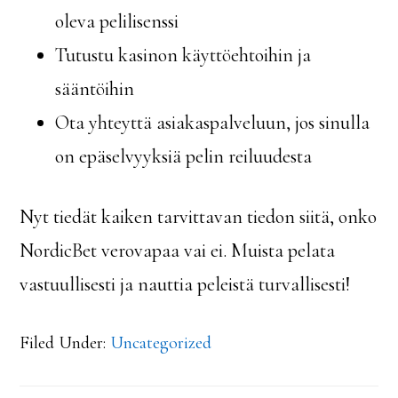
oleva pelilisenssi
Tutustu kasinon käyttöehtoihin ja
sääntöihin
Ota yhteyttä asiakaspalveluun, jos sinulla
on epäselvyyksiä pelin reiluudesta
Nyt tiedät kaiken tarvittavan tiedon siitä, onko
NordicBet verovapaa vai ei. Muista pelata
vastuullisesti ja nauttia peleistä turvallisesti!
Filed Under:
Uncategorized