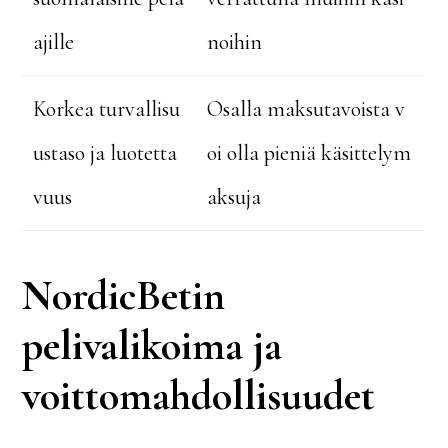
ajille
noihin
Korkea turvallisu
Osalla maksutavoista v
ustaso ja luotetta
oi olla pieniä käsittelym
vuus
aksuja
NordicBetin
pelivalikoima ja
voittomahdollisuudet