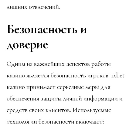
лишних отвлечений.
Безопасность и
доверие
Одним из важнейших аспектов работы
казино является безопасность игроков. 1xbet
казино принимает серьезные меры для
обеспечения защиты личной информации и
средств своих клиентов. Используемые
технологии безопасности включают: