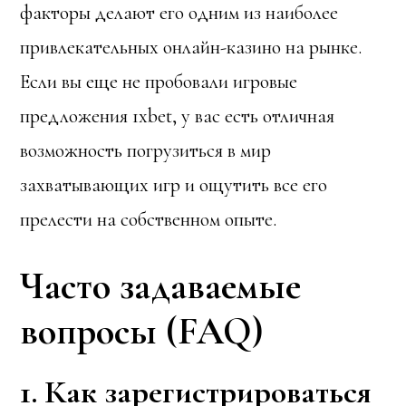
факторы делают его одним из наиболее
привлекательных онлайн-казино на рынке.
Если вы еще не пробовали игровые
предложения 1xbet, у вас есть отличная
возможность погрузиться в мир
захватывающих игр и ощутить все его
прелести на собственном опыте.
Часто задаваемые
вопросы (FAQ)
1. Как зарегистрироваться