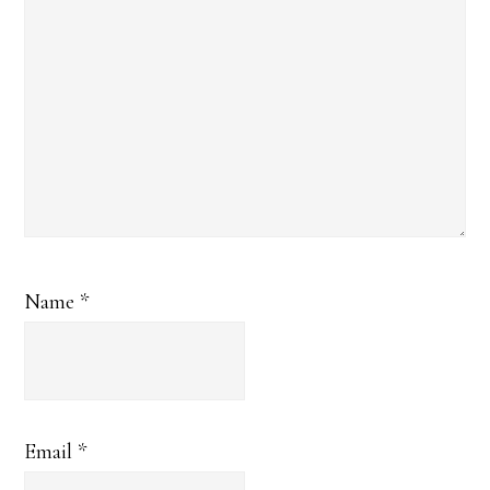
Name
*
Email
*