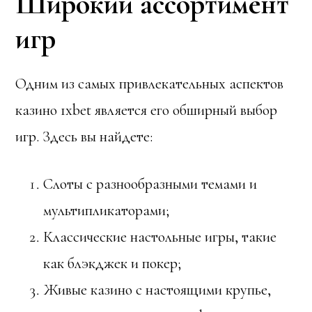
Широкий ассортимент
игр
Одним из самых привлекательных аспектов
казино 1xbet является его обширный выбор
игр. Здесь вы найдете:
Слоты с разнообразными темами и
мультипликаторами;
Классические настольные игры, такие
как блэкджек и покер;
Живые казино с настоящими крупье,