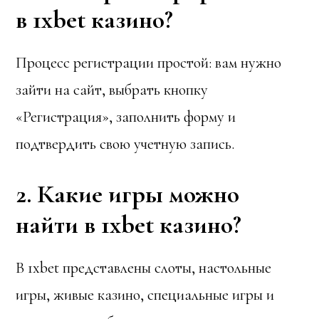
в 1xbet казино?
Процесс регистрации простой: вам нужно
зайти на сайт, выбрать кнопку
«Регистрация», заполнить форму и
подтвердить свою учетную запись.
2. Какие игры можно
найти в 1xbet казино?
В 1xbet представлены слоты, настольные
игры, живые казино, специальные игры и