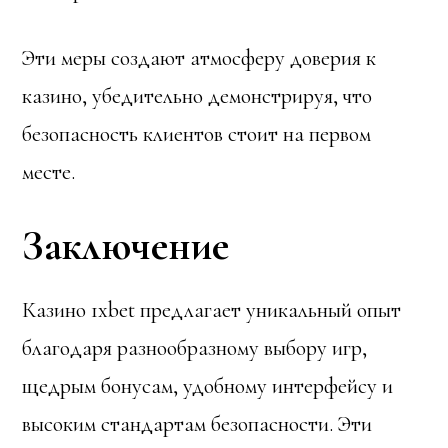
Эти меры создают атмосферу доверия к
казино, убедительно демонстрируя, что
безопасность клиентов стоит на первом
месте.
Заключение
Казино 1xbet предлагает уникальный опыт
благодаря разнообразному выбору игр,
щедрым бонусам, удобному интерфейсу и
высоким стандартам безопасности. Эти