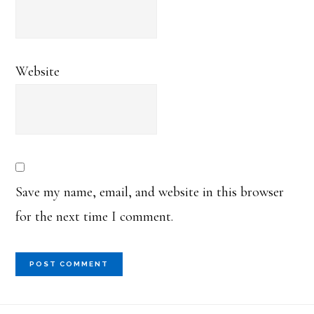
Website
Save my name, email, and website in this browser
for the next time I comment.