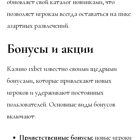
обновляет свой каталог новинками, что
позволяет игрокам всегда оставаться на пике
азартных развлечений.
Бонусы и акции
Казино 1xbet известно своими щедрыми
бонусами, которые привлекают новых
игроков и удерживают постоянных
пользователей. Основные виды бонусов
включают:
Приветственные бонусы:
новые игроки