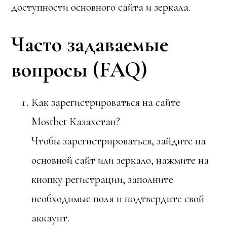
доступности основного сайта и зеркала.
Часто задаваемые
вопросы (FAQ)
Как зарегистрироваться на сайте
Mostbet Казахстан?
Чтобы зарегистрироваться, зайдите на
основной сайт или зеркало, нажмите на
кнопку регистрации, заполните
необходимые поля и подтвердите свой
аккаунт.