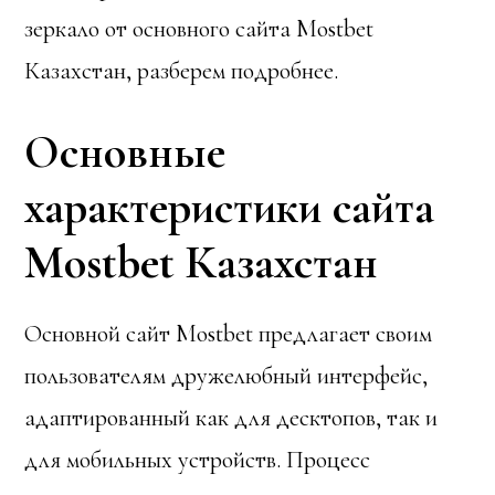
зеркало от основного сайта Mostbet
Казахстан, разберем подробнее.
Основные
характеристики сайта
Mostbet Казахстан
Основной сайт Mostbet предлагает своим
пользователям дружелюбный интерфейс,
адаптированный как для десктопов, так и
для мобильных устройств. Процесс