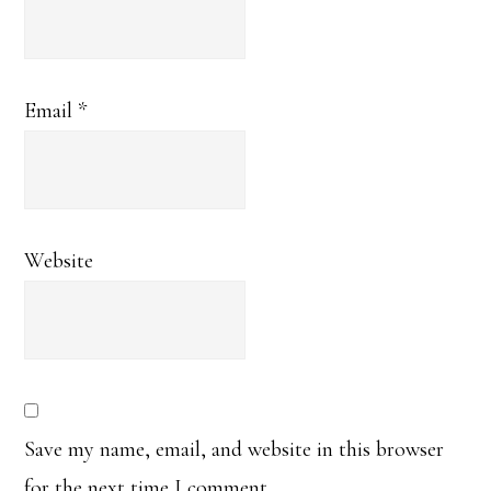
Email
*
Website
Save my name, email, and website in this browser
for the next time I comment.