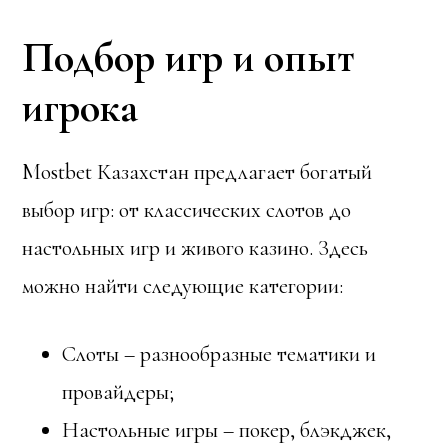
Подбор игр и опыт
игрока
Mostbet Казахстан предлагает богатый
выбор игр: от классических слотов до
настольных игр и живого казино. Здесь
можно найти следующие категории:
Слоты – разнообразные тематики и
провайдеры;
Настольные игры – покер, блэкджек,