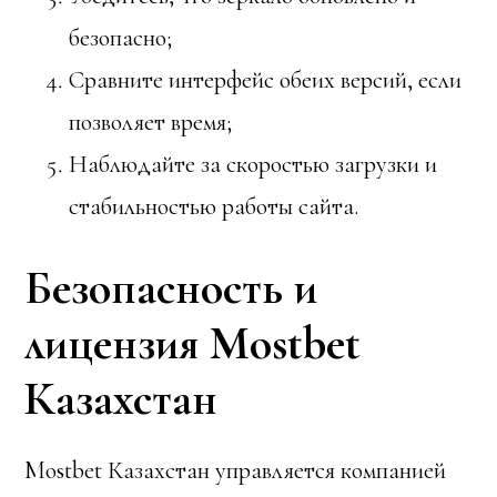
безопасно;
Сравните интерфейс обеих версий, если
позволяет время;
Наблюдайте за скоростью загрузки и
стабильностью работы сайта.
Безопасность и
лицензия Mostbet
Казахстан
Mostbet Казахстан управляется компанией