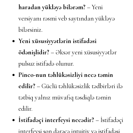
haradan yükləyə bilərəm?
– Yeni
versiyanı rəsmi veb saytından yükləyə
bilərsiniz.
Yeni xüsusiyyətlərin istifadəsi
ödənişlidir?
– Əksər yeni xüsusiyyətlər
pulsuz istifadə olunur.
Pinco-nun təhlükəsizliyi necə təmin
edilir?
– Güclü təhlükəsizlik tədbirləri ilə
tətbiq yalnız müvafiq təsdiqlə təmin
edilir.
İstifadəçi interfeysi necədir?
– İstifadəçi
interfeysi son dərəcə intuitiv və istifadəsi