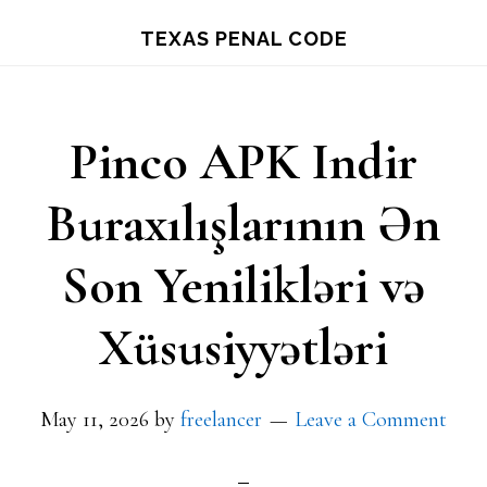
Skip
TEXAS PENAL CODE
to
main
content
Pinco APK Indir
Buraxılışlarının Ən
Son Yenilikləri və
Xüsusiyyətləri
May 11, 2026
by
freelancer
Leave a Comment