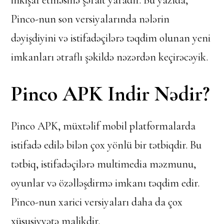
inkişaf etməsinə şərait yaradır. Bu yazıda,
Pinco-nun son versiyalarında nələrin
dəyişdiyini və istifadəçilərə təqdim olunan yeni
imkanları ətraflı şəkildə nəzərdən keçirəcəyik.
Pinco APK Indir Nədir?
Pinco APK, müxtəlif mobil platformalarda
istifadə edilə bilən çox yönlü bir tətbiqdir. Bu
tətbiq, istifadəçilərə multimedia məzmunu,
oyunlar və özəlləşdirmə imkanı təqdim edir.
Pinco-nun xarici versiyaları daha da çox
xüsusiyyətə malikdir.