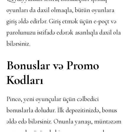
oyunları da daxil olmaqla, bütün oyunlara
giriş əldə edirlər. Giriş etmək üçün e-poçt və
parolunuzu istifadə edərək asanlıqla daxil ola
bilərsiniz.
Bonuslar və Promo
Kodları
Pinco, yeni oyunçular üçün cəlbedici
bonuslarla doludur. İlk depozitinizdə, bonus
əldə edə bilərsiniz. Onunla yanaşı, müntəzəm