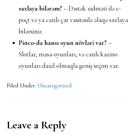
saxlaya bilərəm?
– Dəstək xidməti ilə e-
poçt və ya canlı çat vasitəsilə əlaqə saxlaya
bilərsiniz.
Pinco-da hansı oyun növləri var?
–
Slotlar, masa oyunları, və canlı kazino
oyunları daxil olmaqla geniş seçim var.
Filed Under:
Uncategorized
Reader
Leave a Reply