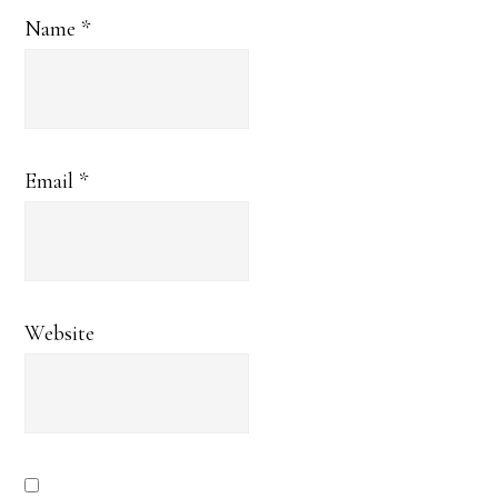
Name
*
Email
*
Website