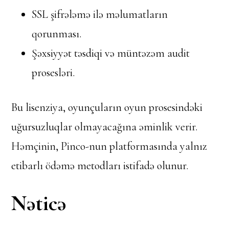
SSL şifrələmə ilə məlumatların
qorunması.
Şəxsiyyət təsdiqi və müntəzəm audit
prosesləri.
Bu lisenziya, oyunçuların oyun prosesindəki
uğursuzluqlar olmayacağına əminlik verir.
Həmçinin, Pinco-nun platformasında yalnız
etibarlı ödəmə metodları istifadə olunur.
Nəticə