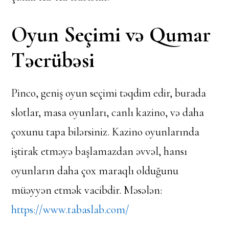
Oyun Seçimi və Qumar
Təcrübəsi
Pinco, geniş oyun seçimi təqdim edir, burada
slotlar, masa oyunları, canlı kazino, və daha
çoxunu tapa bilərsiniz. Kazino oyunlarında
iştirak etməyə başlamazdan əvvəl, hansı
oyunların daha çox maraqlı olduğunu
müəyyən etmək vacibdir. Məsələn:
https://www.tabaslab.com/