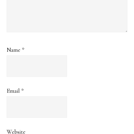
Name
*
Email
*
Website