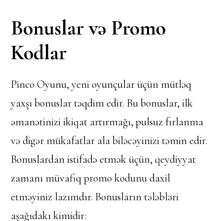
Bonuslar və Promo
Kodlar
Pinco Oyunu, yeni oyunçular üçün mütləq
yaxşı bonuslar təqdim edir. Bu bonuslar, ilk
əmanətinizi ikiqat artırmağı, pulsuz fırlanma
və digər mükafatlar ala biləcəyinizi təmin edir.
Bonuslardan istifadə etmək üçün, qeydiyyat
zamanı müvafiq promo kodunu daxil
etməyiniz lazımdır. Bonusların tələbləri
aşağıdakı kimidir: