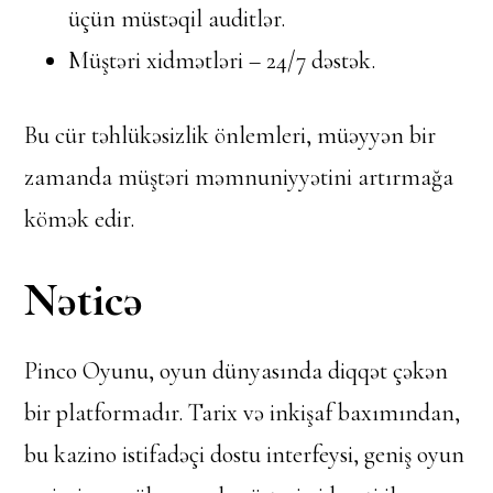
üçün müstəqil auditlər.
Müştəri xidmətləri – 24/7 dəstək.
Bu cür təhlükəsizlik önlemleri, müəyyən bir
zamanda müştəri məmnuniyyətini artırmağa
kömək edir.
Nəticə
Pinco Oyunu, oyun dünyasında diqqət çəkən
bir platformadır. Tarix və inkişaf baxımından,
bu kazino istifadəçi dostu interfeysi, geniş oyun