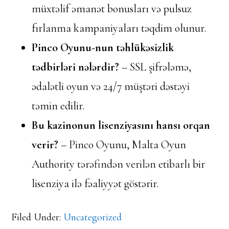
müxtəlif əmanət bonusları və pulsuz
fırlanma kampaniyaları təqdim olunur.
Pinco Oyunu-nun təhlükəsizlik
tədbirləri nələrdir?
– SSL şifrələmə,
ədalətli oyun və 24/7 müştəri dəstəyi
təmin edilir.
Bu kazinonun lisenziyasını hansı orqan
verir?
– Pinco Oyunu, Malta Oyun
Authority tərəfindən verilən etibarlı bir
lisenziya ilə fəaliyyət göstərir.
Filed Under:
Uncategorized