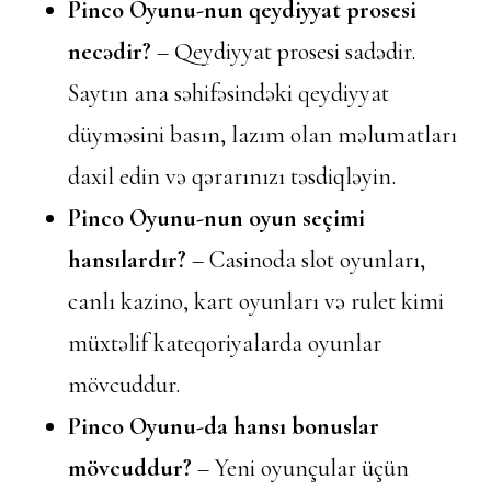
Pinco Oyunu-nun qeydiyyat prosesi
necədir?
– Qeydiyyat prosesi sadədir.
Saytın ana səhifəsindəki qeydiyyat
düyməsini basın, lazım olan məlumatları
daxil edin və qərarınızı təsdiqləyin.
Pinco Oyunu-nun oyun seçimi
hansılardır?
– Casinoda slot oyunları,
canlı kazino, kart oyunları və rulet kimi
müxtəlif kateqoriyalarda oyunlar
mövcuddur.
Pinco Oyunu-da hansı bonuslar
mövcuddur?
– Yeni oyunçular üçün