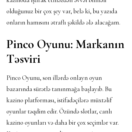
kazinoda iştirak etməzdən əvvəl bilməli
olduğunuz bir çox şey var, belə ki, bu yazıda
onların hamısını ətraflı şəkildə ələ alacağam.
Pinco Oyunu: Markanın
Təsviri
Pinco Oyunu, son illərdə onlayn oyun
bazarında sürətlə tanınmağa başlayıb. Bu
kazino platforması, istifadəçilərə müxtəlif
oyunlar təqdim edir. Özündə slotlar, canlı
kazino oyunları və daha bir çox seçimlər var.