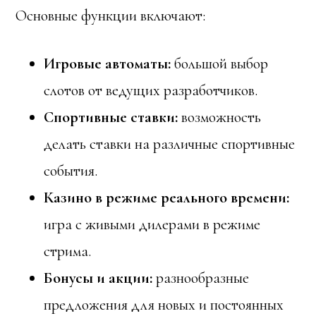
Основные функции включают:
Игровые автоматы:
большой выбор
слотов от ведущих разработчиков.
Спортивные ставки:
возможность
делать ставки на различные спортивные
события.
Казино в режиме реального времени:
игра с живыми дилерами в режиме
стрима.
Бонусы и акции:
разнообразные
предложения для новых и постоянных