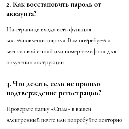
2. Как восстановить пароль от
аккаунта?
На странице входа есть функция
восстановления пароля. Вам потребуется
ввести свой e-mail или номер телефона для
получения инструкции.
3. Что делать, если не пришло
подтверждение регистрации?
Проверьте папку «Спам» в вашей
электронный почте или попробуйте повторно