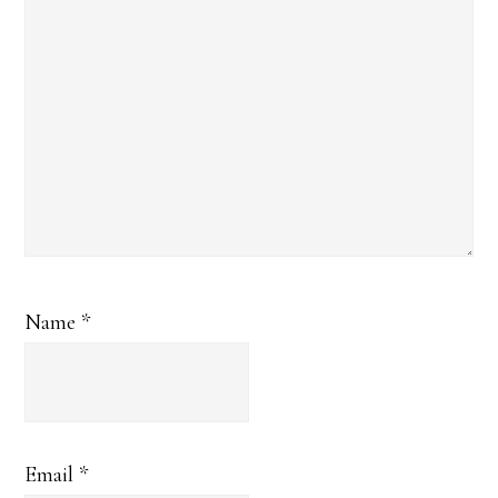
Name
*
Email
*