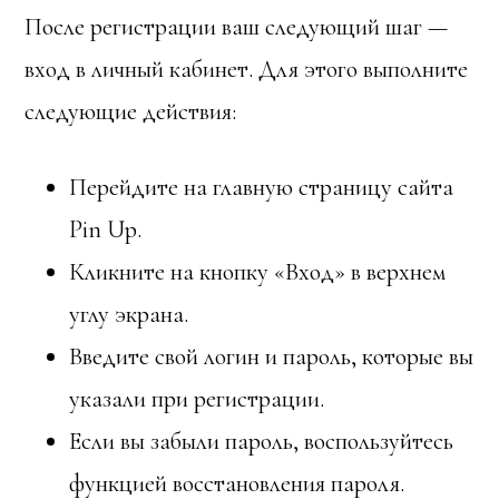
После регистрации ваш следующий шаг —
вход в личный кабинет. Для этого выполните
следующие действия:
Перейдите на главную страницу сайта
Pin Up.
Кликните на кнопку «Вход» в верхнем
углу экрана.
Введите свой логин и пароль, которые вы
указали при регистрации.
Если вы забыли пароль, воспользуйтесь
функцией восстановления пароля.