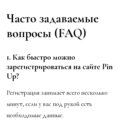
Часто задаваемые
вопросы (FAQ)
1. Как быстро можно
зарегистрироваться на сайте Pin
Up?
Регистрация занимает всего несколько
минут, если у вас под рукой есть
необходимые данные.