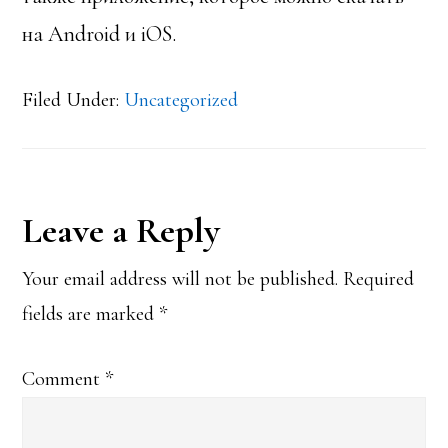
на Android и iOS.
Filed Under:
Uncategorized
Reader
Leave a Reply
Interactions
Your email address will not be published.
Required
fields are marked
*
Comment
*