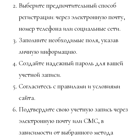
Выберите предпочтительный способ
регистрации: через электронную почту,
номер телефона или социальные сети.
Заполните необходимые поля, указав
личную информацию.
Создайте надежный пароль для вашей
учетной записи.
Согласитесь с правилами и условиями
сайта.
Подтвердите свою учетную запись через
электронную почту или СМС, в
зависимости от выбранного метода