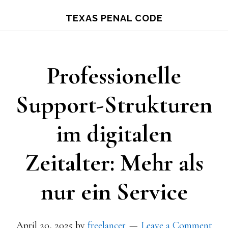
Skip
TEXAS PENAL CODE
to
main
content
Professionelle
Support-Strukturen
im digitalen
Zeitalter: Mehr als
nur ein Service
April 20, 2025
by
freelancer
Leave a Comment