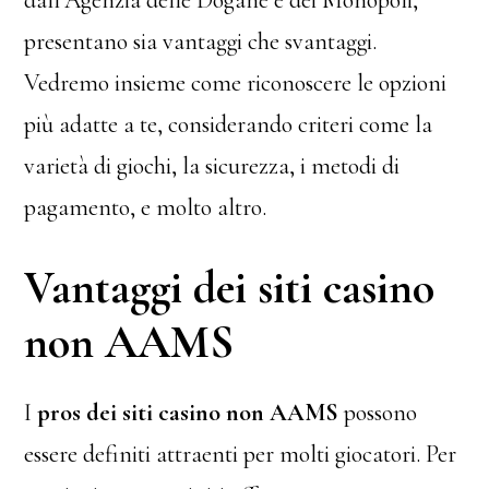
dall’Agenzia delle Dogane e dei Monopoli,
presentano sia vantaggi che svantaggi.
Vedremo insieme come riconoscere le opzioni
più adatte a te, considerando criteri come la
varietà di giochi, la sicurezza, i metodi di
pagamento, e molto altro.
Vantaggi dei siti casino
non AAMS
I
pros dei siti casino non AAMS
possono
essere definiti attraenti per molti giocatori. Per