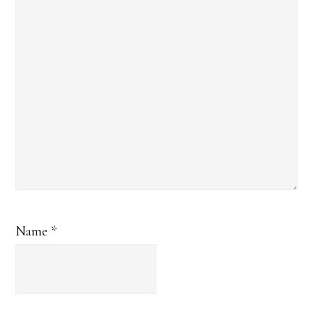
Name
*