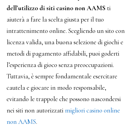
dell’utilizzo di siti casino non AAMS
ti
aiuterà a fare la scelta giusta per il tuo
intrattenimento online. Scegliendo un sito con
licenza valida, una buona selezione di giochi e
metodi di pagamento affidabili, puoi goderti
l’esperienza di gioco senza preoccupazioni.
Tuttavia, è sempre fondamentale esercitare
cautela e giocare in modo responsabile,
evitando le trappole che possono nascondersi
nei siti non autorizzati
migliori casino online
non AAMS
.