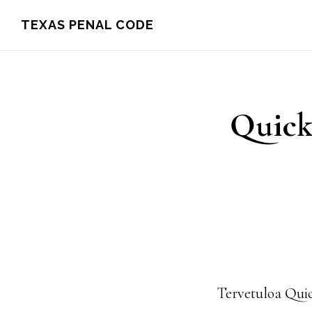
Skip
TEXAS PENAL CODE
to
main
content
Quickb
Tervetuloa Quic