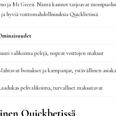
mo ja Mr Green. Nämä kasinot tarjoavat monipuolis
 ja hyviä voittomahdollisuuksia Quickbetissä.
Ominaisuudet
Suuri valikoima pelejä, nopeat voittojen maksut
Mahtavat bonukset ja kampanjat, ystävällinen asiak
Laadukas pelivalikoima, turvalliset maksutavat
inen Quickbetissä