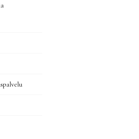
ia
aspalvelu