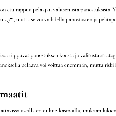
on etu riippuu pelaajan valitsemista panostuksista. Yl
in 2,7%, mutta se voi vaihdella panostusten ja pelita
ssä riippuvat panostuksen koosta ja valitusta strategi
oksella pelaava voi voittaa enemmän, mutta riski 
omaatit
attavissa useilla eri online-kasinoilla, mukaan lukie