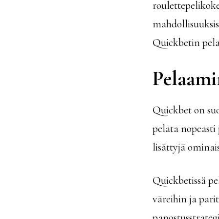
roulettepelikok
mahdollisuuksist
Quickbetin pel
Pelaami
Quickbet on suo
pelata nopeasti 
lisättyjä ominai
Quickbetissä pel
väreihin ja pari
panostusstrategi